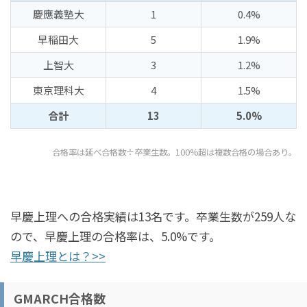
慶應義塾大
1
0.4%
早稲田大
5
1.9%
上智大
3
1.2%
東京理科大
4
1.5%
合計
13
5.0%
合格率は延べ合格数÷卒業生数。100%超は複数合格の場合あり。
早慶上理への合格実績は13名です。卒業生数が259人な
ので、早慶上理の合格率は、5.0%です。
早慶上理とは？>>
GMARCH合格数