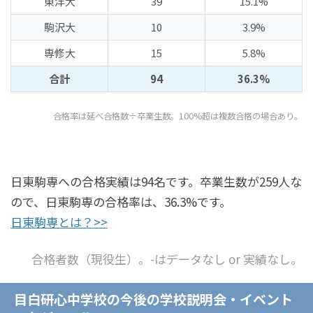
東洋大
39
15.1%
駒沢大
10
3.9%
専修大
15
5.8%
合計
94
36.3%
合格率は延べ合格数÷卒業生数。100%超は複数合格の場合あり。
日東駒専への合格実績は94名です。卒業生数が259人な
ので、日東駒専の合格率は、36.3%です。
日東駒専とは？>>
合格者数（現役生）。-はデータなし or 実績なし。
目白研心中学校の今後の学校説明会・イベント