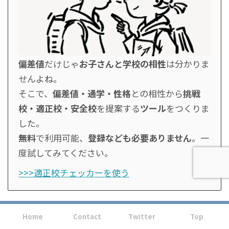
偏差値
だけじゃ
お子さんと学校の相性
は分かりま
せんよね。
そこで、
偏差値・通学・性格
との相性から
挑戦
校・適正校・安全校
を提案する
ツール
をつくりま
した。
無料
で利用可能、
登録なども必要ありません
。一
度試してみてください。
>>>適正校チェッカーを使う
最後に
Home
Contact
Twitter
Top