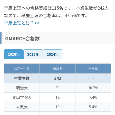
早慶上理への合格実績は115名です。卒業生数が242人
なので、早慶上理の合格率は、47.5%です。
早慶上理とは？>>
GMARCH合格数
2026年
2025年
2024年
水戸一付属
2026年
合格率
卒業生数
242
-
明治大
50
20.7%
青山学院大
18
7.4%
立教大
13
5.4%