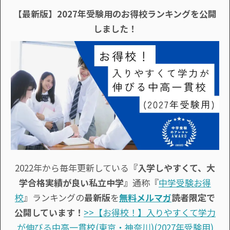
【最新版】2027年受験用のお得校ランキングを公開
しました！
2022年から毎年更新している
『入学しやすくて、大
学合格実績が良い私立中学』
通称『
中学受験お得
校
』ランキングの
最新版
を
無料メルマガ
読者限定で
公開しています！
>>【お得校！】入りやすくて学力
が伸びる中高一貫校(東京・神奈川)(2027年受験用)