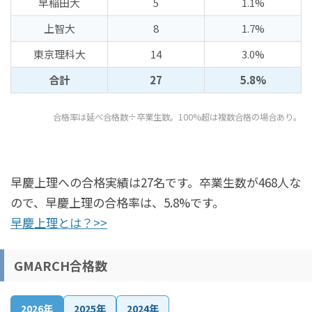
早稲田大
5
1.1%
上智大
8
1.7%
東京理科大
14
3.0%
合計
27
5.8%
合格率は延べ合格数÷卒業生数。100%超は複数合格の場合あり。
早慶上理への合格実績は27名です。卒業生数が468人な
ので、早慶上理の合格率は、5.8%です。
早慶上理とは？>>
GMARCH合格数
2026年
2025年
2024年