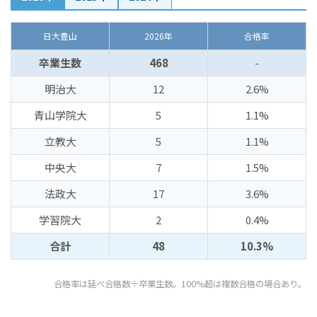
日大豊山
2026年
合格率
卒業生数
468
-
明治大
12
2.6%
青山学院大
5
1.1%
立教大
5
1.1%
中央大
7
1.5%
法政大
17
3.6%
学習院大
2
0.4%
合計
48
10.3%
合格率は延べ合格数÷卒業生数。100%超は複数合格の場合あり。