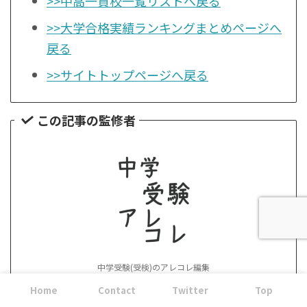
>>中高一貫校一覧リストへ戻る
>>大学合格実績ランキングまとめページへ
戻る
>>サイトトップページへ戻る
この記事の監修者
中学受験(受検)のアレコレ編集
部
Home
Contact
Twitter
Top
中学受験・公立中高一貫校受検情報のブロ