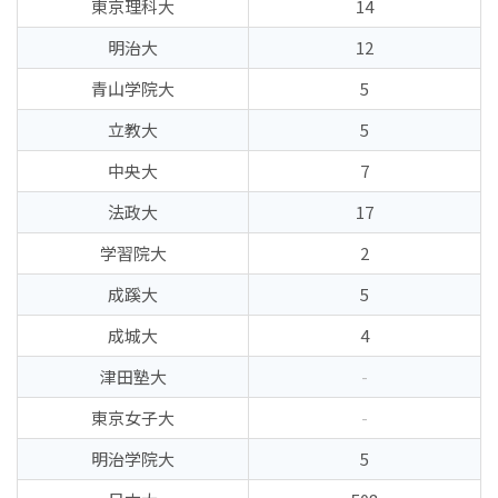
東京理科大
14
明治大
12
青山学院大
5
立教大
5
中央大
7
法政大
17
学習院大
2
成蹊大
5
成城大
4
津田塾大
-
東京女子大
-
明治学院大
5