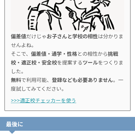
偏差値
だけじゃ
お子さんと学校の相性
は分かりま
せんよね。
そこで、
偏差値・通学・性格
との相性から
挑戦
校・適正校・安全校
を提案する
ツール
をつくりま
した。
無料
で利用可能、
登録なども必要ありません
。一
度試してみてください。
>>>適正校チェッカーを使う
最後に