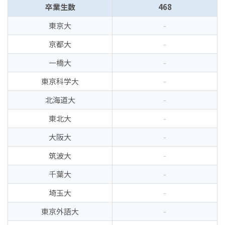
卒業生数
468
東京大
-
京都大
-
一橋大
-
東京科学大
-
北海道大
-
東北大
-
大阪大
-
筑波大
-
千葉大
-
埼玉大
-
東京外語大
-