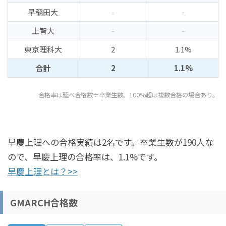
早稲田大
-
-
上智大
-
-
東京理科大
2
1.1%
合計
2
1.1%
合格率は延べ合格数÷卒業生数。100%超は複数合格の場合あり。
早慶上理への合格実績は2名です。卒業生数が190人な
ので、早慶上理の合格率は、1.1%です。
早慶上理とは？>>
GMARCH合格数