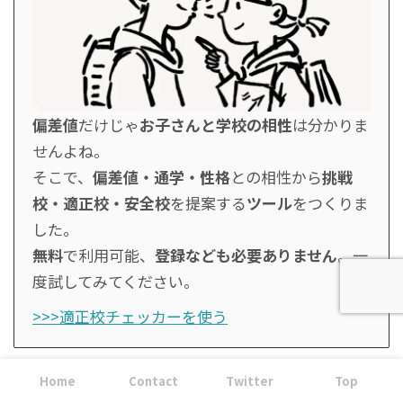
偏差値
だけじゃ
お子さんと学校の相性
は分かりま
せんよね。
そこで、
偏差値・通学・性格
との相性から
挑戦
校・適正校・安全校
を提案する
ツール
をつくりま
した。
無料
で利用可能、
登録なども必要ありません
。一
度試してみてください。
>>>適正校チェッカーを使う
Home
Contact
Twitter
Top
最後に