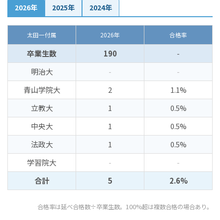
2026年
2025年
2024年
太田一付属
2026年
合格率
卒業生数
190
-
明治大
-
-
青山学院大
2
1.1%
立教大
1
0.5%
中央大
1
0.5%
法政大
1
0.5%
学習院大
-
-
合計
5
2.6%
合格率は延べ合格数÷卒業生数。100%超は複数合格の場合あり。