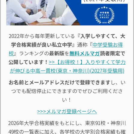
2022年から毎年更新している
『入学しやすくて、大
学合格実績が良い私立中学』
通称『
中学受験お得
校
』ランキングの
最新版
を
無料メルマガ
読者限定で
公開しています！
>>【お得校！】入りやすくて学力
が伸びる中高一貫校(東京・神奈川)(2027年受験用)
お名前とメールアドレスだけで登録できます
し、い
つでも配信停止にできますのでぜひご利用くださ
い！
>>>メルマガ登録ページへ
2026年大学合格実績をもとにし、東京91校・神奈川
49校の一覧表に加え、各学校の大学別合格実績も確