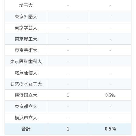
埼玉大
-
-
東京外語大
-
-
東京学芸大
-
-
東京農工大
-
-
東京芸術大
-
-
東京医科歯科大
-
-
電気通信大
-
-
お茶の水女子大
-
-
横浜国立大
1
0.5%
東京都立大
-
-
横浜市立大
-
-
合計
1
0.5%