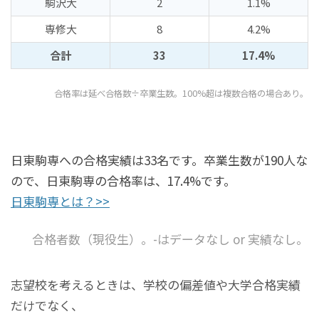
駒沢大
2
1.1%
専修大
8
4.2%
合計
33
17.4%
合格率は延べ合格数÷卒業生数。100%超は複数合格の場合あり。
日東駒専への合格実績は33名です。卒業生数が190人な
ので、日東駒専の合格率は、17.4%です。
日東駒専とは？>>
合格者数（現役生）。-はデータなし or 実績なし。
志望校を考えるときは、学校の偏差値や大学合格実績
だけでなく、