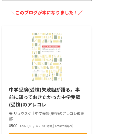
╲このブログが本になりました！／
中学受験(受検)失敗組が語る。事
前に知っておきたかった中学受験
(受検)のアレコレ
著:リョウスケ｜中学受験(受検)のアレコレ編集
部
¥500
（2025/01/14 21:09時点 | Amazon調べ）