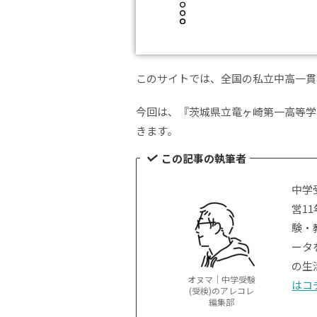
このサイトでは、全国の私立中高一貫
今回は、『茨城県立竜ヶ崎第一高等学
きます。
この記事の執筆者
中学
営1
験・
ータ
の生
オヌマ｜中学受験
はコ
(受検)のアレコレ
編集部