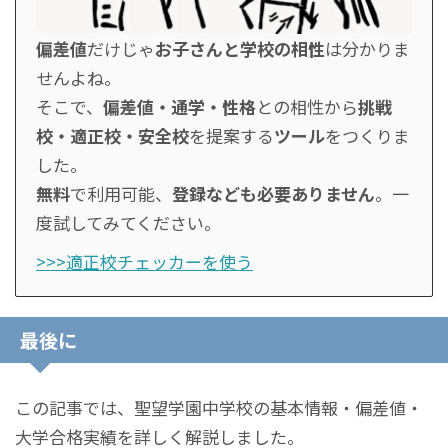
偏差値
だけじゃ
お子さんと学校の相性
は分かりま
せんよね。
そこで、
偏差値・通学・性格
との相性から
挑戦
校・適正校・安全校
を提案する
ツール
をつくりま
した。
無料
で利用可能、
登録なども必要ありません
。一
度試してみてください。
>>>適正校チェッカーを使う
最後に
この記事では、聖望学園中学校の基本情報・偏差値・
大学合格実績を詳しく解説しました。