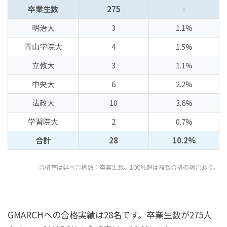
卒業生数
275
-
明治大
3
1.1%
青山学院大
4
1.5%
立教大
3
1.1%
中央大
6
2.2%
法政大
10
3.6%
学習院大
2
0.7%
合計
28
10.2%
合格率は延べ合格数÷卒業生数。100%超は複数合格の場合あり。
GMARCHへの合格実績は28名です。卒業生数が275人