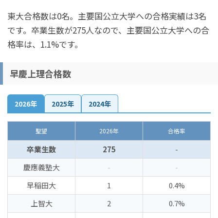
東大合格数は0名。主要国公立大学への合格実績は3名
です。卒業生数が275人なので、主要国公立大学への合
格率は、1.1%です。
早慶上理合格数
2026年
2025年
2024年
聖望
2026年
合格率
卒業生数
275
-
慶應義塾大
-
-
早稲田大
1
0.4%
上智大
2
0.7%