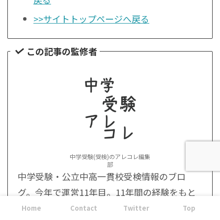
>>サイトトップページへ戻る
この記事の監修者
中学受験(受検)のアレコレ編集
部
中学受験・公立中高一貫校受検情報のブロ
グ。今年で運営11年目。11年間の経験をもと
に中学受験、高校・大学受験・教育の情報・
Home
Contact
Twitter
Top