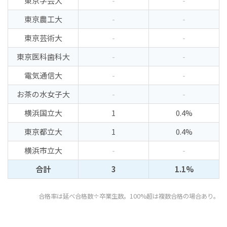
東京学芸大
-
-
東京農工大
-
-
東京芸術大
-
-
東京医科歯科大
-
-
電気通信大
-
-
お茶の水女子大
-
-
横浜国立大
1
0.4%
東京都立大
1
0.4%
横浜市立大
-
-
合計
3
1.1%
合格率は延べ合格数÷卒業生数。100%超は複数合格の場合あり。