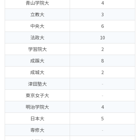
青山学院大
4
立教大
3
中央大
6
法政大
10
学習院大
2
成蹊大
8
成城大
2
津田塾大
-
東京女子大
-
明治学院大
4
日本大
5
専修大
-