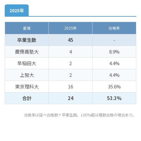
2025年
星城
2025年
合格率
卒業生数
45
-
慶應義塾大
4
8.9%
早稲田大
2
4.4%
上智大
2
4.4%
東京理科大
16
35.6%
合計
24
53.3%
合格率は延べ合格数÷卒業生数。100%超は複数合格の場合あり。