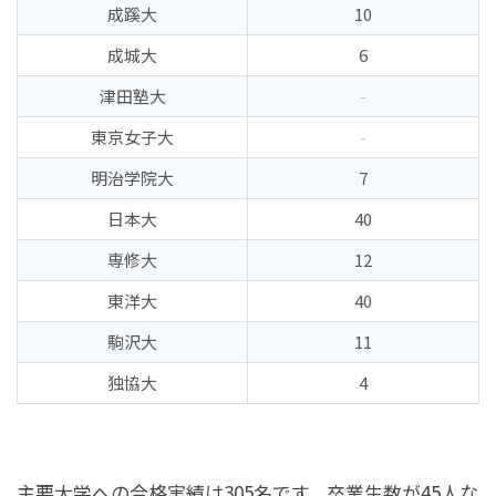
成蹊大
10
成城大
6
津田塾大
-
東京女子大
-
明治学院大
7
日本大
40
専修大
12
東洋大
40
駒沢大
11
独協大
4
主要大学への合格実績は305名です。卒業生数が45人な