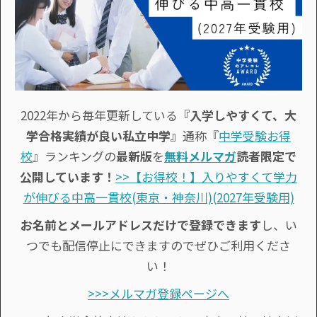
2022年から毎年更新している
『入学しやすくて、大
学合格実績が良い私立中学』
通称『
中学受験お得
校
』ランキングの
最新版
を
無料メルマガ
読者限定で
公開しています！
>>【お得校！】入りやすくて学力
が伸びる中高一貫校(東京・神奈川)(2027年受験用)
お名前とメールアドレスだけで登録できます
し、い
つでも配信停止にできますのでぜひご利用くださ
い！
>>>メルマガ登録ページへ