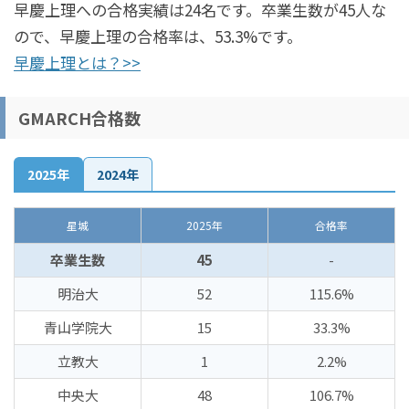
早慶上理への合格実績は24名です。卒業生数が45人な
ので、早慶上理の合格率は、53.3%です。
早慶上理とは？>>
GMARCH合格数
2025年
2024年
星城
2025年
合格率
卒業生数
45
-
明治大
52
115.6%
青山学院大
15
33.3%
立教大
1
2.2%
中央大
48
106.7%