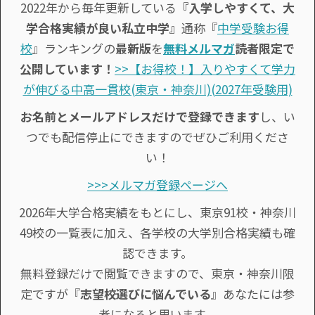
2022年から毎年更新している
『入学しやすくて、大
学合格実績が良い私立中学』
通称『
中学受験お得
校
』ランキングの
最新版
を
無料メルマガ
読者限定で
公開しています！
>>【お得校！】入りやすくて学力
が伸びる中高一貫校(東京・神奈川)(2027年受験用)
お名前とメールアドレスだけで登録できます
し、い
つでも配信停止にできますのでぜひご利用くださ
い！
>>>メルマガ登録ページへ
2026年大学合格実績をもとにし、東京91校・神奈川
49校の一覧表に加え、各学校の大学別合格実績も確
認できます。
無料登録だけで閲覧できますので、東京・神奈川限
定ですが『
志望校選びに悩んでいる
』あなたには参
考になると思います。