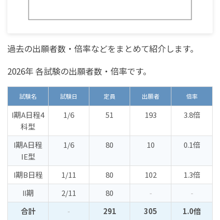
過去の出願者数・倍率などをまとめて紹介します。
2026年 各試験の出願者数・倍率です。
試験名
試験日
定員
出願者
倍率
Ⅰ期A日程4
1/6
51
193
3.8倍
科型
Ⅰ期A日程
1/6
80
10
0.1倍
IE型
Ⅰ期B日程
1/11
80
102
1.3倍
Ⅱ期
2/11
80
-
-
合計
-
291
305
1.0倍