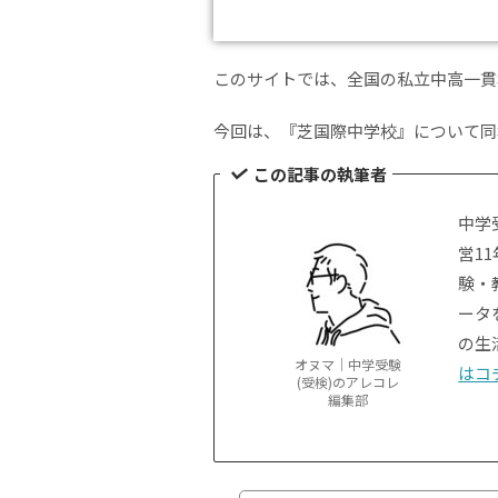
このサイトでは、全国の私立中高一貫
今回は、『芝国際中学校』について同
この記事の執筆者
中学
営1
験・
ータ
の生
オヌマ｜中学受験
はコ
(受検)のアレコレ
編集部