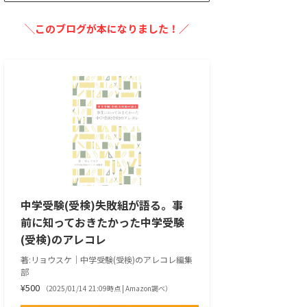
╲このブログが本になりました！／
中学受験(受検)失敗組が語る。事
前に知っておきたかった中学受験
(受検)のアレコレ
著:リョウスケ｜中学受験(受検)のアレコレ編集
部
¥500
（2025/01/14 21:09時点 | Amazon調べ）