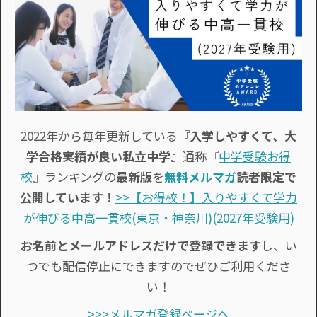
2022年から毎年更新している
『入学しやすくて、大
学合格実績が良い私立中学』
通称『
中学受験お得
校
』ランキングの
最新版
を
無料メルマガ
読者限定で
公開しています！
>>【お得校！】入りやすくて学力
が伸びる中高一貫校(東京・神奈川)(2027年受験用)
お名前とメールアドレスだけで登録できます
し、い
つでも配信停止にできますのでぜひご利用くださ
い！
>>>メルマガ登録ページへ