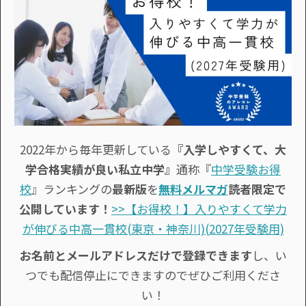
2022年から毎年更新している
『入学しやすくて、大
学合格実績が良い私立中学』
通称『
中学受験お得
校
』ランキングの
最新版
を
無料メルマガ
読者限定で
公開しています！
>>【お得校！】入りやすくて学力
が伸びる中高一貫校(東京・神奈川)(2027年受験用)
お名前とメールアドレスだけで登録できます
し、い
つでも配信停止にできますのでぜひご利用くださ
い！