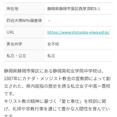
所在地
静岡県静岡市葵区西草深町8-1
四谷大塚80%偏差値
–
URL
https://www.shizuoka-eiwa.ed.jp/
男女共学
女子校
私立・公立
私立
静岡県静岡市葵区にある静岡英和女学院中学校は、
1887年にカナダ・メソジスト教会の宣教師によって創
立された、県内屈指の歴史を誇る私立女子中高一貫校
です。
キリスト教の精神に基づく「愛と奉仕」を校訓に掲
げ、礼拝や宗教行事を通じて豊かな人間性を育んでい
ます。