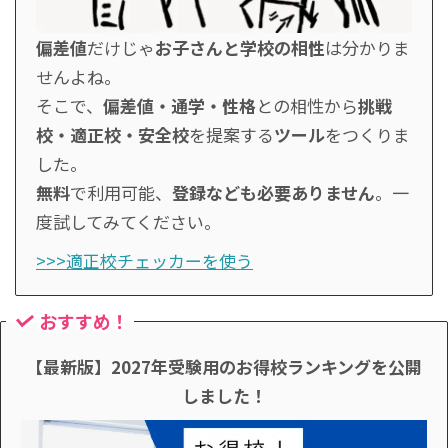
偏差値
だけじゃ
お子さんと学校の相性
は分かりま
せんよね。
そこで、
偏差値・通学・性格
との相性から
挑戦
校・適正校・安全校
を提案する
ツール
をつくりま
した。
無料
で利用可能、
登録なども必要ありません
。一
度試してみてください。
>>>適正校チェッカーを使う
おすすめ！
【最新版】2027年受験用のお得校ランキングを公開
しました！