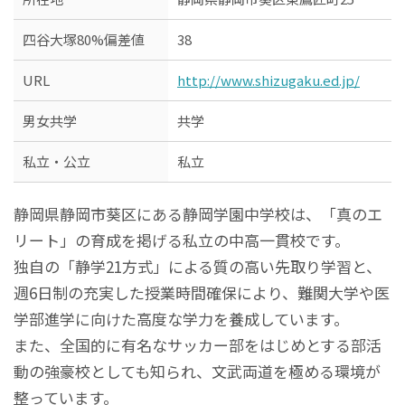
四谷大塚80%偏差値
38
URL
http://www.shizugaku.ed.jp/
男女共学
共学
私立・公立
私立
静岡県静岡市葵区にある静岡学園中学校は、「真のエ
リート」の育成を掲げる私立の中高一貫校です。
独自の「静学21方式」による質の高い先取り学習と、
週6日制の充実した授業時間確保により、難関大学や医
学部進学に向けた高度な学力を養成しています。
また、全国的に有名なサッカー部をはじめとする部活
動の強豪校としても知られ、文武両道を極める環境が
整っています。