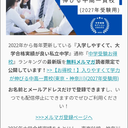
2022年から毎年更新している
『入学しやすくて、大
学合格実績が良い私立中学』
通称『
中学受験お得
校
』ランキングの
最新版
を
無料メルマガ
読者限定で
公開しています！
>>【お得校！】入りやすくて学力
が伸びる中高一貫校(東京・神奈川)(2027年受験用)
お名前とメールアドレスだけで登録できます
し、い
つでも配信停止にできますのでぜひご利用くださ
い！
>>>メルマガ登録ページへ