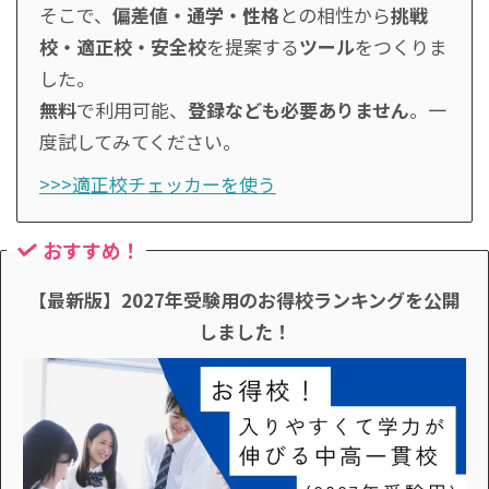
そこで、
偏差値・通学・性格
との相性から
挑戦
校・適正校・安全校
を提案する
ツール
をつくりま
した。
無料
で利用可能、
登録なども必要ありません
。一
度試してみてください。
>>>適正校チェッカーを使う
おすすめ！
【最新版】2027年受験用のお得校ランキングを公開
しました！