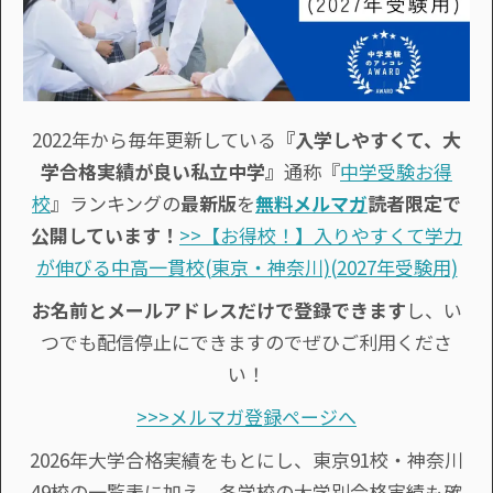
2022年から毎年更新している
『入学しやすくて、大
学合格実績が良い私立中学』
通称『
中学受験お得
校
』ランキングの
最新版
を
無料メルマガ
読者限定で
公開しています！
>>【お得校！】入りやすくて学力
が伸びる中高一貫校(東京・神奈川)(2027年受験用)
お名前とメールアドレスだけで登録できます
し、い
つでも配信停止にできますのでぜひご利用くださ
い！
>>>メルマガ登録ページへ
2026年大学合格実績をもとにし、東京91校・神奈川
49校の一覧表に加え、各学校の大学別合格実績も確