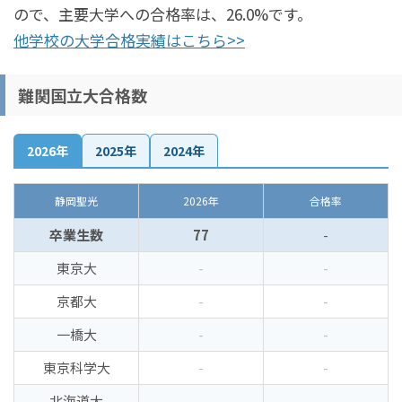
ので、主要大学への合格率は、26.0%です。
他学校の大学合格実績はこちら>>
難関国立大合格数
2026年
2025年
2024年
静岡聖光
2026年
合格率
卒業生数
77
-
東京大
-
-
京都大
-
-
一橋大
-
-
東京科学大
-
-
北海道大
-
-