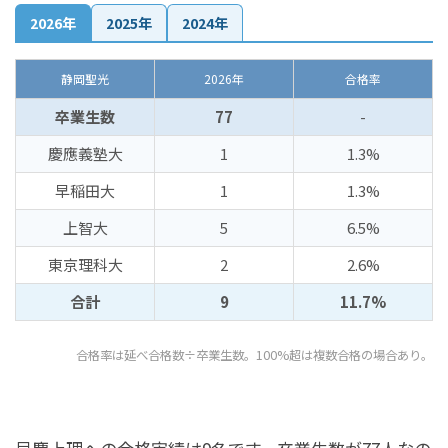
2026年
2025年
2024年
静岡聖光
2026年
合格率
卒業生数
77
-
慶應義塾大
1
1.3%
早稲田大
1
1.3%
上智大
5
6.5%
東京理科大
2
2.6%
合計
9
11.7%
合格率は延べ合格数÷卒業生数。100%超は複数合格の場合あり。