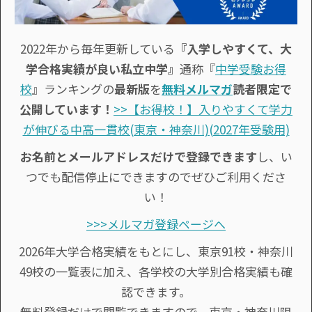
2022年から毎年更新している
『入学しやすくて、大
学合格実績が良い私立中学』
通称『
中学受験お得
校
』ランキングの
最新版
を
無料メルマガ
読者限定で
公開しています！
>>【お得校！】入りやすくて学力
が伸びる中高一貫校(東京・神奈川)(2027年受験用)
お名前とメールアドレスだけで登録できます
し、い
つでも配信停止にできますのでぜひご利用くださ
い！
>>>メルマガ登録ページへ
2026年大学合格実績をもとにし、東京91校・神奈川
49校の一覧表に加え、各学校の大学別合格実績も確
認できます。
無料登録だけで閲覧できますので、東京・神奈川限