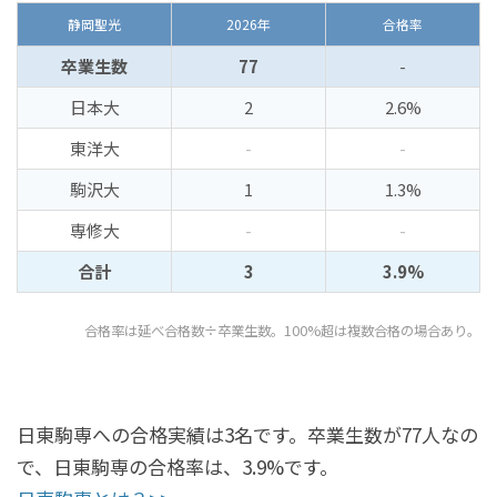
静岡聖光
2026年
合格率
卒業生数
77
-
日本大
2
2.6%
東洋大
-
-
駒沢大
1
1.3%
専修大
-
-
合計
3
3.9%
合格率は延べ合格数÷卒業生数。100%超は複数合格の場合あり。
日東駒専への合格実績は3名です。卒業生数が77人なの
で、日東駒専の合格率は、3.9%です。