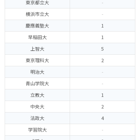
東京都立大
-
横浜市立大
-
慶應義塾大
1
早稲田大
1
上智大
5
東京理科大
2
明治大
-
青山学院大
-
立教大
1
中央大
2
法政大
4
学習院大
-