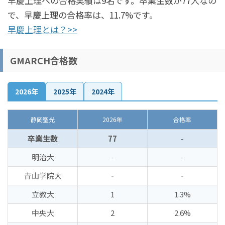
早慶上理への合格実績は9名です。卒業生数が77人なの
で、早慶上理の合格率は、11.7%です。
早慶上理とは？>>
GMARCH合格数
2026年
2025年
2024年
静岡聖光
2026年
合格率
卒業生数
77
-
明治大
-
-
青山学院大
-
-
立教大
1
1.3%
中央大
2
2.6%