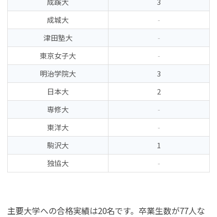
成蹊大
3
成城大
-
津田塾大
-
東京女子大
-
明治学院大
3
日本大
2
専修大
-
東洋大
-
駒沢大
1
独協大
-
主要大学への合格実績は20名です。卒業生数が77人な