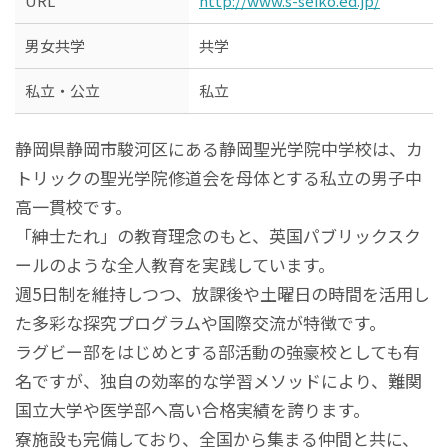
URL
http://www.s-seiko.ed.jp/
男女共学
共学
私立・公立
私立
静岡県静岡市駿河区にある静岡聖光学院中学校は、カ
トリックの聖光学院修道会を母体とする私立の男子中
高一貫校です。
「紳士たれ」の教育理念のもと、英国パブリックスク
ールのような全人教育を実践しています。
週5日制を維持しつつ、放課後や土曜日の時間を活用し
た多彩な探究プログラムや国際交流が特徴です。
ラグビー部をはじめとする部活動の強豪校としても有
名ですが、独自の効率的な学習メソッドにより、難関
国立大学や医学部へ高い合格実績を誇ります。
寮施設も完備しており、全国から集まる仲間と共に、