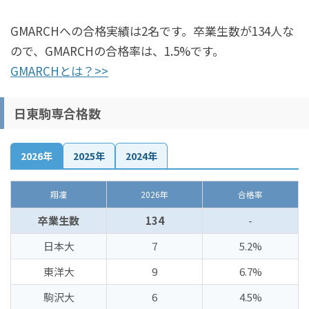
GMARCHへの合格実績は2名です。卒業生数が134人な
ので、GMARCHの合格率は、1.5%です。
GMARCHとは？>>
日東駒専合格数
2026年
2025年
2024年
翔凜
2026年
合格率
卒業生数
134
-
日本大
7
5.2%
東洋大
9
6.7%
駒沢大
6
4.5%