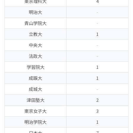
東京理科大
4
明治大
-
青山学院大
-
立教大
1
中央大
-
法政大
-
学習院大
1
成蹊大
1
成城大
-
津田塾大
2
東京女子大
3
明治学院大
1
日本大
7