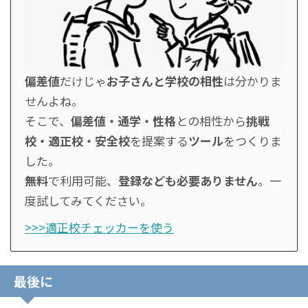
偏差値
だけじゃ
お子さんと学校の相性
は分かりま
せんよね。
そこで、
偏差値・通学・性格
との相性から
挑戦
校・適正校・安全校
を提案する
ツール
をつくりま
した。
無料
で利用可能、
登録なども必要ありません
。一
度試してみてください。
>>>適正校チェッカーを使う
最後に