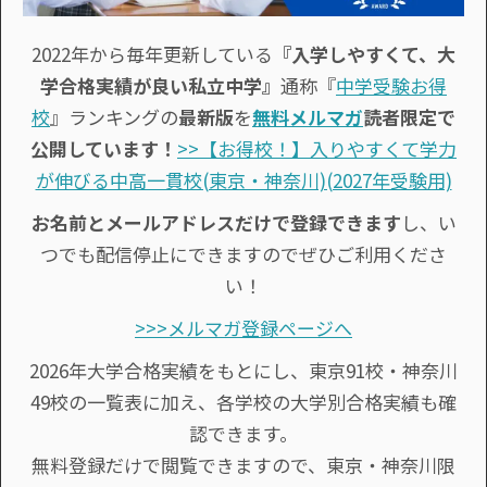
2022年から毎年更新している
『入学しやすくて、大
学合格実績が良い私立中学』
通称『
中学受験お得
校
』ランキングの
最新版
を
無料メルマガ
読者限定で
公開しています！
>>【お得校！】入りやすくて学力
が伸びる中高一貫校(東京・神奈川)(2027年受験用)
お名前とメールアドレスだけで登録できます
し、い
つでも配信停止にできますのでぜひご利用くださ
い！
>>>メルマガ登録ページへ
2026年大学合格実績をもとにし、東京91校・神奈川
49校の一覧表に加え、各学校の大学別合格実績も確
認できます。
無料登録だけで閲覧できますので、東京・神奈川限