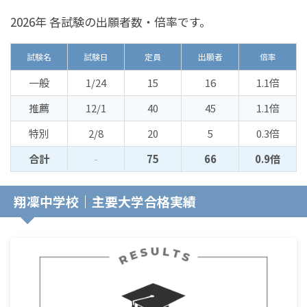
2026年 各試験の出願者数・倍率です。
試験名
試験日
定員
出願者
倍率
一般
1/24
15
16
1.1倍
推薦
12/1
40
45
1.1倍
特別
2/8
20
5
0.3倍
合計
-
75
66
0.9倍
翔凜中学校｜主要大学合格実績