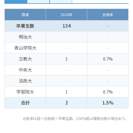
翔凜
2026年
合格率
卒業生数
134
-
明治大
-
-
青山学院大
-
-
立教大
1
0.7%
中央大
-
-
法政大
-
-
学習院大
1
0.7%
合計
2
1.5%
合格率は延べ合格数÷卒業生数。100%超は複数合格の場合あり。