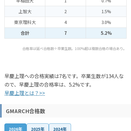
早稲田大
1
0.7%
上智大
2
1.5%
東京理科大
4
3.0%
合計
7
5.2%
合格率は延べ合格数÷卒業生数。100%超は複数合格の場合あり。
早慶上理への合格実績は7名です。卒業生数が134人な
ので、早慶上理の合格率は、5.2%です。
早慶上理とは？>>
GMARCH合格数
2026年
2025年
2024年