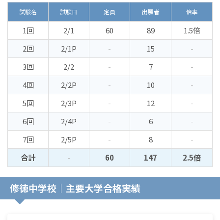
試験名
試験日
定員
出願者
倍率
1回
2/1
60
89
1.5倍
2回
2/1P
-
15
-
3回
2/2
-
7
-
4回
2/2P
-
10
-
5回
2/3P
-
12
-
6回
2/4P
-
6
-
7回
2/5P
-
8
-
合計
-
60
147
2.5倍
修徳中学校｜主要大学合格実績