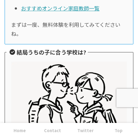
おすすめオンライン家庭教師一覧
まずは一度、無料体験を利用してみてください
ね。
結局うちの子に合う学校は?
偏差値
だけじゃ
お子さんと学校の相性
は分かりま
Home
Contact
Twitter
Top