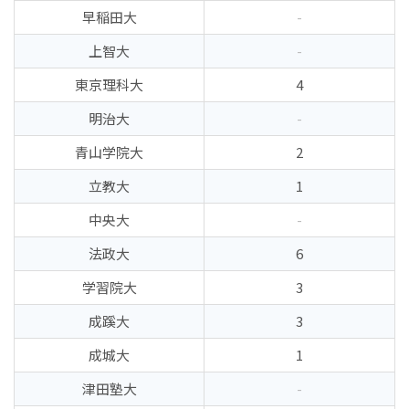
早稲田大
-
上智大
-
東京理科大
4
明治大
-
青山学院大
2
立教大
1
中央大
-
法政大
6
学習院大
3
成蹊大
3
成城大
1
津田塾大
-