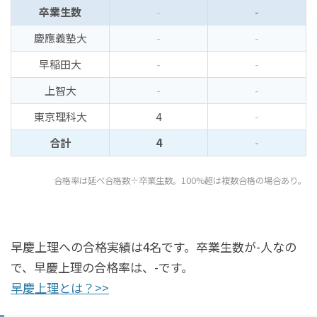
卒業生数
-
-
慶應義塾大
-
-
早稲田大
-
-
上智大
-
-
東京理科大
4
-
合計
4
-
合格率は延べ合格数÷卒業生数。100%超は複数合格の場合あり。
早慶上理への合格実績は4名です。卒業生数が-人なの
で、早慶上理の合格率は、-です。
早慶上理とは？>>