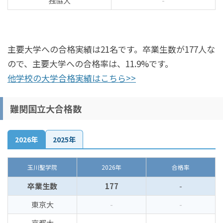
独協大
-
主要大学への合格実績は21名です。卒業生数が177人な
ので、主要大学への合格率は、11.9%です。
他学校の大学合格実績はこちら>>
難関国立大合格数
2026年
2025年
玉川聖学院
2026年
合格率
卒業生数
177
-
東京大
-
-
京都大
-
-