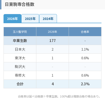
日東駒専合格数
2026年
2025年
2024年
玉川聖学院
2026年
合格率
卒業生数
177
-
日本大
2
1.1%
東洋大
1
0.6%
駒沢大
-
-
専修大
1
0.6%
合計
4
2.3%
合格率は延べ合格数÷卒業生数。100%超は複数合格の場合あり。