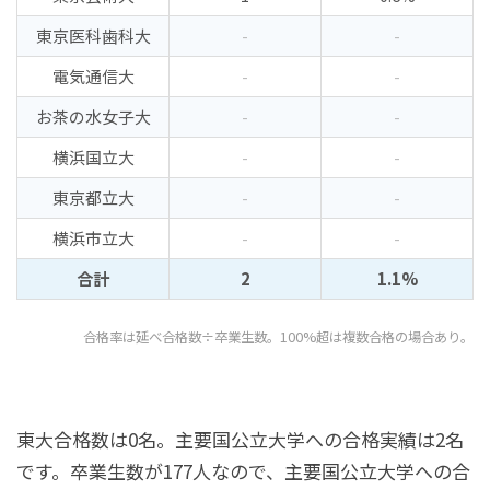
東京医科歯科大
-
-
電気通信大
-
-
お茶の水女子大
-
-
横浜国立大
-
-
東京都立大
-
-
横浜市立大
-
-
合計
2
1.1%
合格率は延べ合格数÷卒業生数。100%超は複数合格の場合あり。
東大合格数は0名。主要国公立大学への合格実績は2名
です。卒業生数が177人なので、主要国公立大学への合