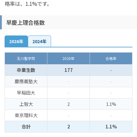
格率は、1.1%です。
早慶上理合格数
2026年
2024年
玉川聖学院
2026年
合格率
卒業生数
177
-
慶應義塾大
-
-
早稲田大
-
-
上智大
2
1.1%
東京理科大
-
-
合計
2
1.1%