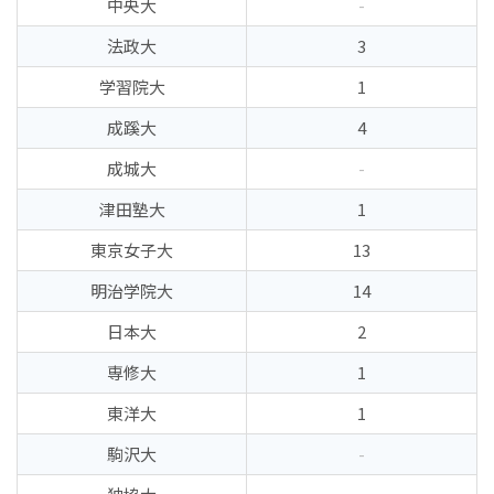
中央大
-
法政大
3
学習院大
1
成蹊大
4
成城大
-
津田塾大
1
東京女子大
13
明治学院大
14
日本大
2
専修大
1
東洋大
1
駒沢大
-