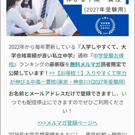
2022年から毎年更新している
『入学しやすくて、大
学合格実績が良い私立中学』
通称『
中学受験お得
校
』ランキングの
最新版
を
無料メルマガ
読者限定で
公開しています！
>>【お得校！】入りやすくて学力
が伸びる中高一貫校(東京・神奈川)(2027年受験用)
お名前とメールアドレスだけで登録できます
し、い
つでも配信停止にできますのでぜひご利用くださ
い！
>>>メルマガ登録ページへ
2026年大学合格実績をもとにし、東京91校・神奈川