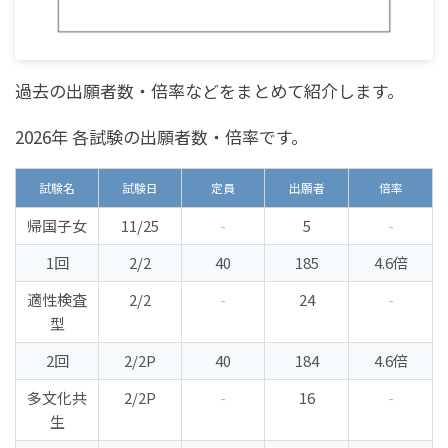
過去の出願者数・倍率などをまとめて紹介します。
2026年 各試験の出願者数・倍率です。
試験名
試験日
定員
出願者
倍率
帰国子女
11/25
-
5
-
1回
2/2
40
185
4.6倍
適性検査
2/2
-
24
-
型
2回
2/2P
40
184
4.6倍
多文化共
2/2P
-
16
-
生