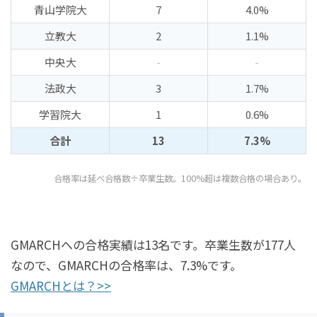
青山学院大
7
4.0%
立教大
2
1.1%
中央大
-
-
法政大
3
1.7%
学習院大
1
0.6%
合計
13
7.3%
合格率は延べ合格数÷卒業生数。100%超は複数合格の場合あり。
GMARCHへの合格実績は13名です。卒業生数が177人
なので、GMARCHの合格率は、7.3%です。
GMARCHとは？>>