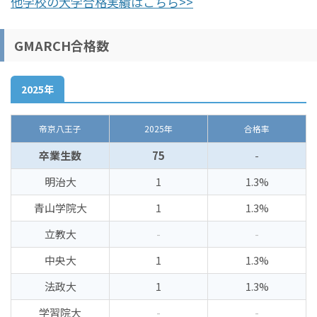
他学校の大学合格実績はこちら>>
GMARCH合格数
2025年
帝京八王子
2025年
合格率
卒業生数
75
-
明治大
1
1.3%
青山学院大
1
1.3%
立教大
-
-
中央大
1
1.3%
法政大
1
1.3%
学習院大
-
-