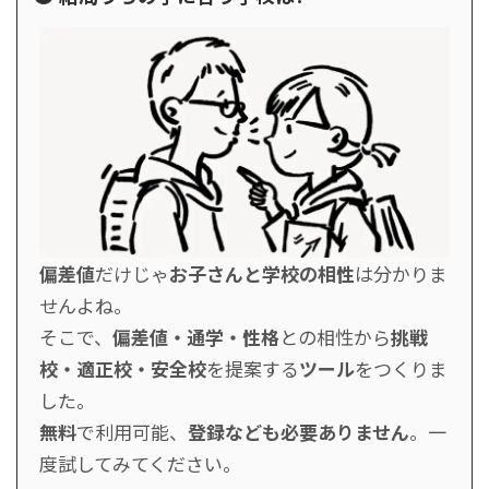
偏差値
だけじゃ
お子さんと学校の相性
は分かりま
せんよね。
そこで、
偏差値・通学・性格
との相性から
挑戦
校・適正校・安全校
を提案する
ツール
をつくりま
した。
無料
で利用可能、
登録なども必要ありません
。一
度試してみてください。