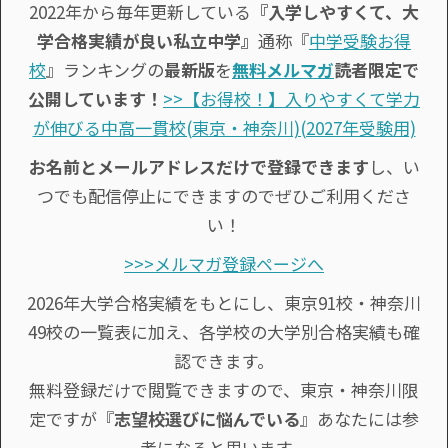
2022年から毎年更新している
『入学しやすくて、大
学合格実績が良い私立中学』
通称『
中学受験お得
校
』ランキングの
最新版
を
無料メルマガ
読者限定で
公開しています！
>>【お得校！】入りやすくて学力
が伸びる中高一貫校(東京・神奈川)(2027年受験用)
お名前とメールアドレスだけで登録できます
し、い
つでも配信停止にできますのでぜひご利用くださ
い！
>>>メルマガ登録ページへ
2026年大学合格実績をもとにし、東京91校・神奈川
49校の一覧表に加え、各学校の大学別合格実績も確
認できます。
無料登録だけで閲覧できますので、東京・神奈川限
定ですが『
志望校選びに悩んでいる
』あなたには参
考になると思います。