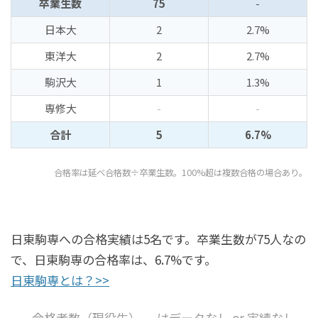
卒業生数
75
-
日本大
2
2.7%
東洋大
2
2.7%
駒沢大
1
1.3%
専修大
-
-
合計
5
6.7%
合格率は延べ合格数÷卒業生数。100%超は複数合格の場合あり。
日東駒専への合格実績は5名です。卒業生数が75人なの
で、日東駒専の合格率は、6.7%です。
日東駒専とは？>>
合格者数（現役生）。-はデータなし or 実績なし。