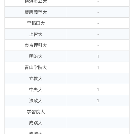
横浜市立大
-
慶應義塾大
-
早稲田大
-
上智大
-
東京理科大
-
明治大
1
青山学院大
1
立教大
-
中央大
1
法政大
1
学習院大
-
成蹊大
-
成城大
-