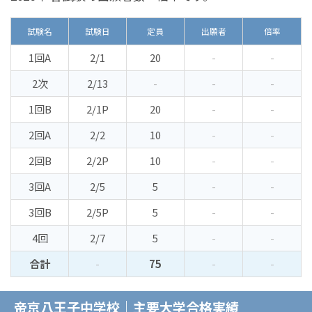
試験名
試験日
定員
出願者
倍率
1回A
2/1
20
-
-
2次
2/13
-
-
-
1回B
2/1P
20
-
-
2回A
2/2
10
-
-
2回B
2/2P
10
-
-
3回A
2/5
5
-
-
3回B
2/5P
5
-
-
4回
2/7
5
-
-
合計
-
75
-
-
帝京八王子中学校｜主要大学合格実績