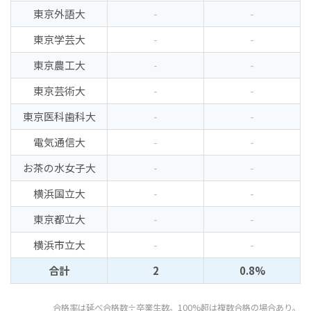
東京外語大
-
-
東京学芸大
-
-
東京農工大
-
-
東京芸術大
-
-
東京医科歯科大
-
-
電気通信大
-
-
お茶の水女子大
-
-
横浜国立大
-
-
東京都立大
-
-
横浜市立大
-
-
合計
2
0.8%
合格率は延べ合格数÷卒業生数。100%超は複数合格の場合あり。