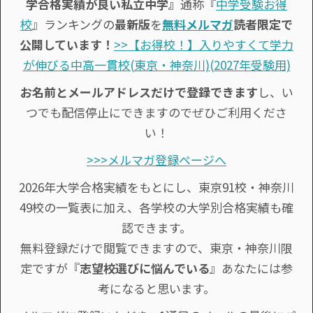
学合格実績が良い私立中学』
通称『
中学受験お得
校
』ランキングの
最新版
を
無料メルマガ
読者限定で
公開しています！
>>【お得校！】入りやすくて学力
が伸びる中高一貫校(東京・神奈川)(2027年受験用)
お名前とメールアドレスだけで登録できます
し、い
つでも配信停止にできますのでぜひご利用くださ
い！
>>>メルマガ登録ページへ
2026年大学合格実績をもとにし、東京91校・神奈川
49校の一覧表に加え、各学校の大学別合格実績も確
認できます。
無料登録だけで閲覧できますので、東京・神奈川限
定ですが『
志望校選びに悩んでいる
』あなたには参
考になると思います。