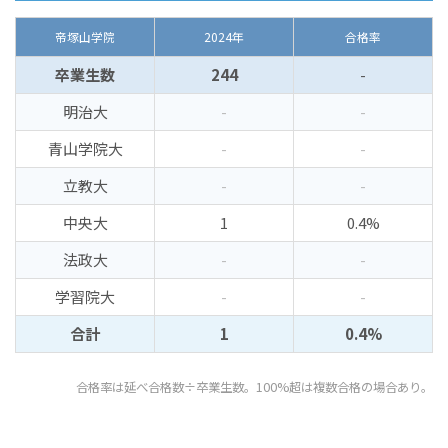
帝塚山学院
2024年
合格率
卒業生数
244
-
明治大
-
-
青山学院大
-
-
立教大
-
-
中央大
1
0.4%
法政大
-
-
学習院大
-
-
合計
1
0.4%
合格率は延べ合格数÷卒業生数。100%超は複数合格の場合あり。