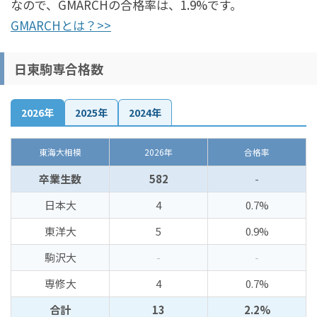
なので、GMARCHの合格率は、1.9%です。
GMARCHとは？>>
日東駒専合格数
2026年
2025年
2024年
東海大相模
2026年
合格率
卒業生数
582
-
日本大
4
0.7%
東洋大
5
0.9%
駒沢大
-
-
専修大
4
0.7%
合計
13
2.2%