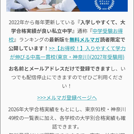
2022年から毎年更新している
『入学しやすくて、大
学合格実績が良い私立中学』
通称『
中学受験お得
校
』ランキングの
最新版
を
無料メルマガ
読者限定で
公開しています！
>>【お得校！】入りやすくて学力
が伸びる中高一貫校(東京・神奈川)(2027年受験用)
お名前とメールアドレスだけで登録できます
し、い
つでも配信停止にできますのでぜひご利用くださ
い！
>>>メルマガ登録ページへ
2026年大学合格実績をもとにし、東京91校・神奈川
49校の一覧表に加え、各学校の大学別合格実績も確
認できます。