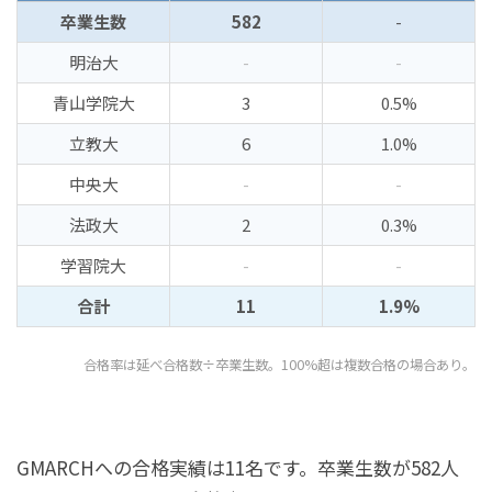
卒業生数
582
-
明治大
-
-
青山学院大
3
0.5%
立教大
6
1.0%
中央大
-
-
法政大
2
0.3%
学習院大
-
-
合計
11
1.9%
合格率は延べ合格数÷卒業生数。100%超は複数合格の場合あり。
GMARCHへの合格実績は11名です。卒業生数が582人