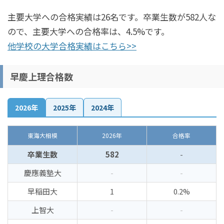
主要大学への合格実績は26名です。卒業生数が582人な
ので、主要大学への合格率は、4.5%です。
他学校の大学合格実績はこちら>>
早慶上理合格数
2026年
2025年
2024年
東海大相模
2026年
合格率
卒業生数
582
-
慶應義塾大
-
-
早稲田大
1
0.2%
上智大
-
-