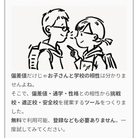
偏差値
だけじゃ
お子さんと学校の相性
は分かりま
せんよね。
そこで、
偏差値・通学・性格
との相性から
挑戦
校・適正校・安全校
を提案する
ツール
をつくりま
した。
無料
で利用可能、
登録なども必要ありません
。一
度試してみてください。