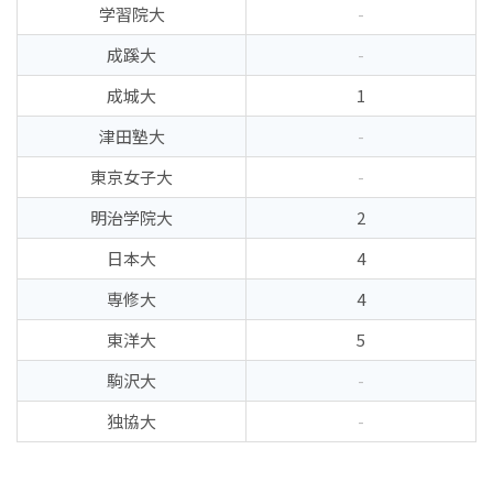
学習院大
-
成蹊大
-
成城大
1
津田塾大
-
東京女子大
-
明治学院大
2
日本大
4
専修大
4
東洋大
5
駒沢大
-
独協大
-