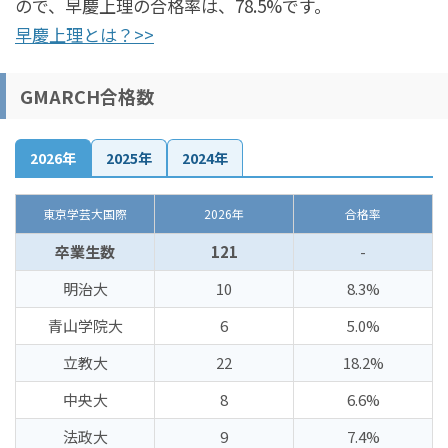
ので、早慶上理の合格率は、78.5%です。
早慶上理とは？>>
GMARCH合格数
2026年
2025年
2024年
東京学芸大国際
2026年
合格率
卒業生数
121
-
明治大
10
8.3%
青山学院大
6
5.0%
立教大
22
18.2%
中央大
8
6.6%
法政大
9
7.4%