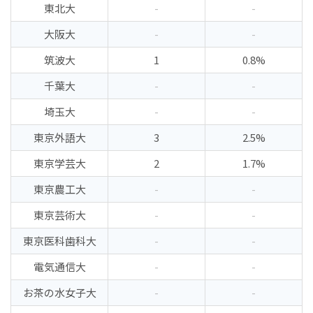
東北大
-
-
大阪大
-
-
筑波大
1
0.8%
千葉大
-
-
埼玉大
-
-
東京外語大
3
2.5%
東京学芸大
2
1.7%
東京農工大
-
-
東京芸術大
-
-
東京医科歯科大
-
-
電気通信大
-
-
お茶の水女子大
-
-