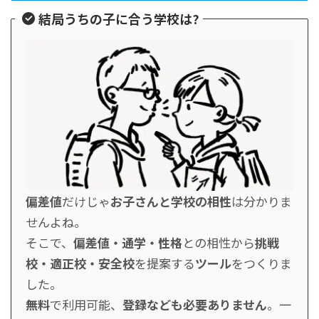
結局うちの子に合う学校は?
偏差値
だけじゃ
お子さんと学校の相性
は分かりま
せんよね。
そこで、
偏差値・通学・性格
との相性から
挑戦
校・適正校・安全校
を提案する
ツール
をつくりま
した。
無料
で利用可能、
登録なども必要ありません
。一