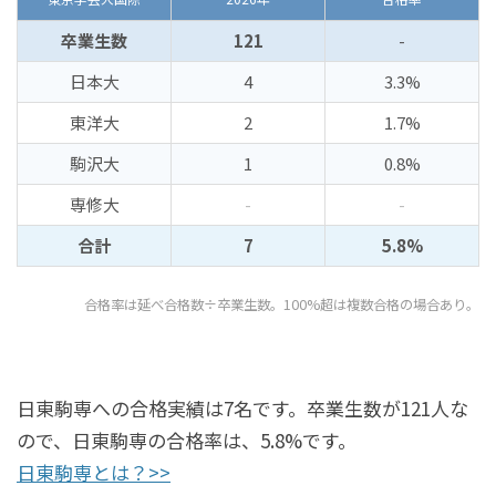
卒業生数
121
-
日本大
4
3.3%
東洋大
2
1.7%
駒沢大
1
0.8%
専修大
-
-
合計
7
5.8%
合格率は延べ合格数÷卒業生数。100%超は複数合格の場合あり。
日東駒専への合格実績は7名です。卒業生数が121人な
ので、日東駒専の合格率は、5.8%です。
日東駒専とは？>>