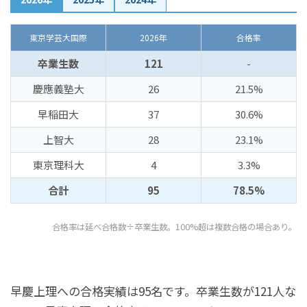
東京学芸大国際
2026年
合格率
卒業生数
121
-
慶應義塾大
26
21.5%
早稲田大
37
30.6%
上智大
28
23.1%
東京理科大
4
3.3%
合計
95
78.5%
合格率は延べ合格数÷卒業生数。100%超は複数合格の場合あり。
早慶上理への合格実績は95名です。卒業生数が121人な