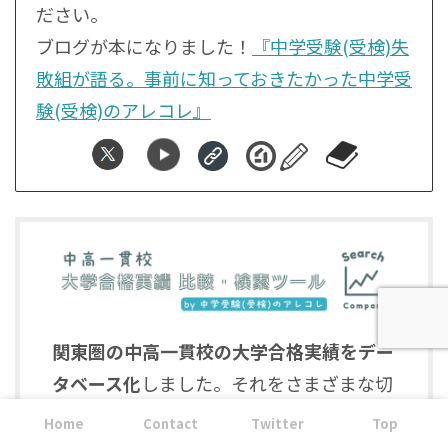
ださい。
ブログが本になりました！
『中学受験(受検)失
敗組が語る。事前に知っておきたかった中学受
験(受検)のアレコレ』
関東圏の中高一貫校の大学合格実績をデー
タベース化
しました。それをさまざまな切
り口で比較できるようにしています。
Home
Contact
Twitter
Top
無料で使用できます
ので、志望校選びの1