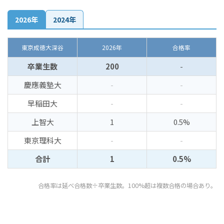
2026年
2024年
東京成徳大深谷
2026年
合格率
卒業生数
200
-
慶應義塾大
-
-
早稲田大
-
-
上智大
1
0.5%
東京理科大
-
-
合計
1
0.5%
合格率は延べ合格数÷卒業生数。100%超は複数合格の場合あり。