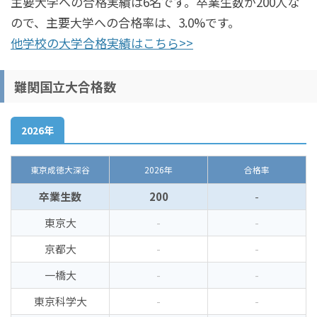
主要大学への合格実績は6名です。卒業生数が200人な
ので、主要大学への合格率は、3.0%です。
他学校の大学合格実績はこちら>>
難関国立大合格数
2026年
東京成徳大深谷
2026年
合格率
卒業生数
200
-
東京大
-
-
京都大
-
-
一橋大
-
-
東京科学大
-
-