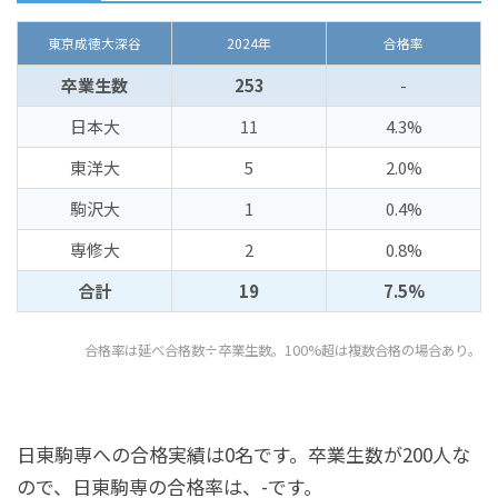
東京成徳大深谷
2024年
合格率
卒業生数
253
-
日本大
11
4.3%
東洋大
5
2.0%
駒沢大
1
0.4%
専修大
2
0.8%
合計
19
7.5%
合格率は延べ合格数÷卒業生数。100%超は複数合格の場合あり。
日東駒専への合格実績は0名です。卒業生数が200人な
ので、日東駒専の合格率は、-です。