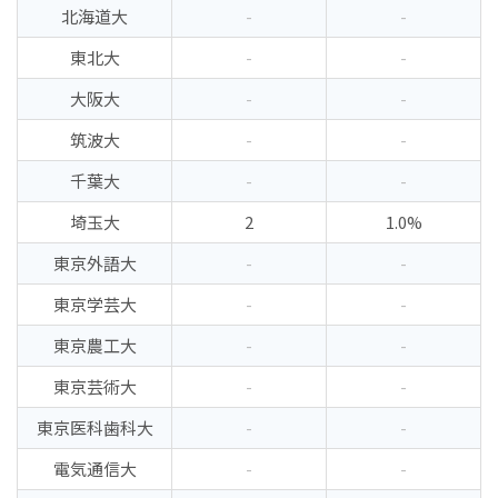
北海道大
-
-
東北大
-
-
大阪大
-
-
筑波大
-
-
千葉大
-
-
埼玉大
2
1.0%
東京外語大
-
-
東京学芸大
-
-
東京農工大
-
-
東京芸術大
-
-
東京医科歯科大
-
-
電気通信大
-
-