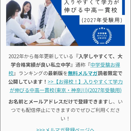
2022年から毎年更新している
『入学しやすくて、大
学合格実績が良い私立中学』
通称『
中学受験お得
校
』ランキングの
最新版
を
無料メルマガ
読者限定で
公開しています！
>>【お得校！】入りやすくて学力
が伸びる中高一貫校(東京・神奈川)(2027年受験用)
お名前とメールアドレスだけで登録できます
し、い
つでも配信停止にできますのでぜひご利用くださ
い！
>>>メルマガ登録ページへ