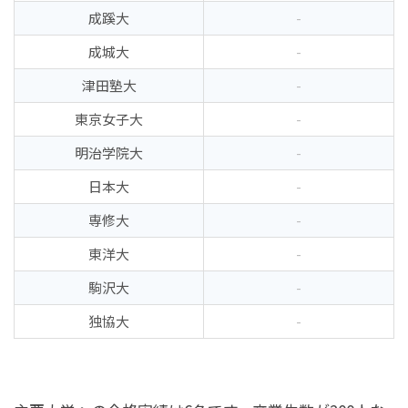
成蹊大
-
成城大
-
津田塾大
-
東京女子大
-
明治学院大
-
日本大
-
専修大
-
東洋大
-
駒沢大
-
独協大
-