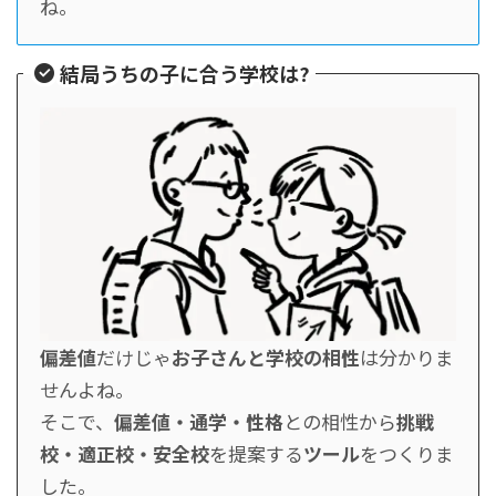
ね。
結局うちの子に合う学校は?
偏差値
だけじゃ
お子さんと学校の相性
は分かりま
せんよね。
そこで、
偏差値・通学・性格
との相性から
挑戦
校・適正校・安全校
を提案する
ツール
をつくりま
した。