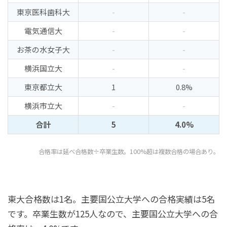
東京医科歯科大
-
-
電気通信大
-
-
お茶の水女子大
-
-
横浜国立大
-
-
東京都立大
1
0.8%
横浜市立大
-
-
合計
5
4.0%
合格率は延べ合格数÷卒業生数。100%超は複数合格の場合あり。
東大合格数は1名。主要国公立大学への合格実績は5名
です。卒業生数が125人なので、主要国公立大学への合