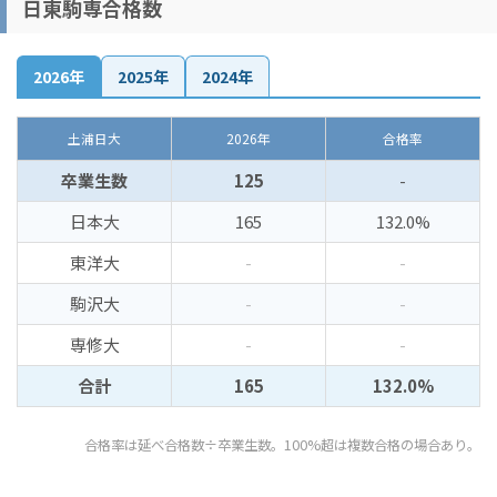
日東駒専合格数
2026年
2025年
2024年
土浦日大
2026年
合格率
卒業生数
125
-
日本大
165
132.0%
東洋大
-
-
駒沢大
-
-
専修大
-
-
合計
165
132.0%
合格率は延べ合格数÷卒業生数。100%超は複数合格の場合あり。