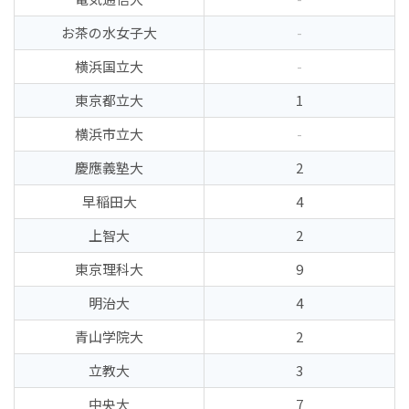
お茶の水女子大
-
横浜国立大
-
東京都立大
1
横浜市立大
-
慶應義塾大
2
早稲田大
4
上智大
2
東京理科大
9
明治大
4
青山学院大
2
立教大
3
中央大
7