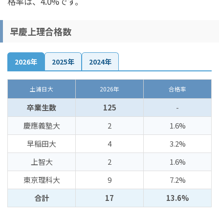
格率は、4.0%です。
早慶上理合格数
2026年
2025年
2024年
土浦日大
2026年
合格率
卒業生数
125
-
慶應義塾大
2
1.6%
早稲田大
4
3.2%
上智大
2
1.6%
東京理科大
9
7.2%
合計
17
13.6%