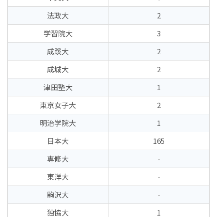
法政大
2
学習院大
3
成蹊大
2
成城大
2
津田塾大
1
東京女子大
2
明治学院大
1
日本大
165
専修大
-
東洋大
-
駒沢大
-
独協大
1