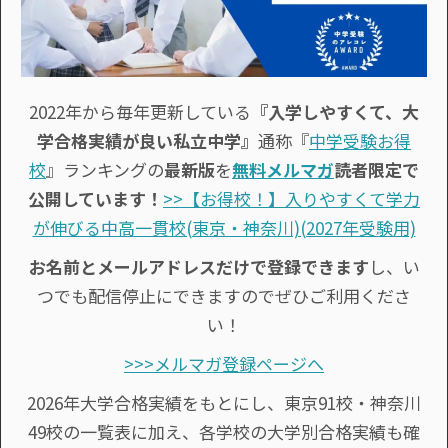
2022年から毎年更新している
『入学しやすくて、大
学合格実績が良い私立中学』
通称『
中学受験お得
校
』ランキングの
最新版
を
無料メルマガ
読者限定で
公開しています！
>>【お得校！】入りやすくて学力
が伸びる中高一貫校(東京・神奈川)(2027年受験用)
お名前とメールアドレスだけで登録できます
し、い
つでも配信停止にできますのでぜひご利用くださ
い！
>>>メルマガ登録ページへ
2026年大学合格実績をもとにし、東京91校・神奈川
49校の一覧表に加え、各学校の大学別合格実績も確