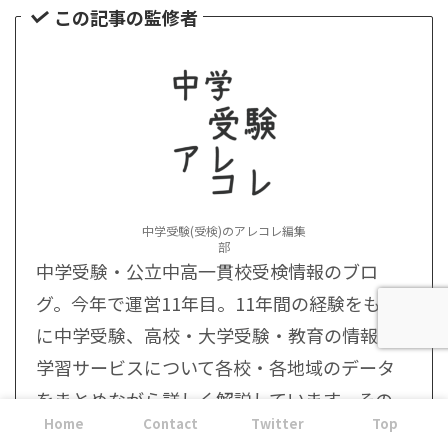
この記事の監修者
中学受験(受検)のアレコレ編集
部
中学受験・公立中高一貫校受検情報のブロ
グ。今年で運営11年目。11年間の経験をもと
に中学受験、高校・大学受験・教育の情報・
学習サービスについて各校・各地域のデータ
をまとめながら詳しく解説しています。その
Home
Contact
Twitter
Top
他、中高の生活・子育ての話。 役立つ情報満