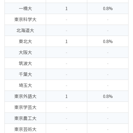
一橋大
1
0.8%
東京科学大
-
-
北海道大
-
-
東北大
1
0.8%
大阪大
-
-
筑波大
-
-
千葉大
-
-
埼玉大
-
-
東京外語大
1
0.8%
東京学芸大
-
-
東京農工大
-
-
東京芸術大
-
-