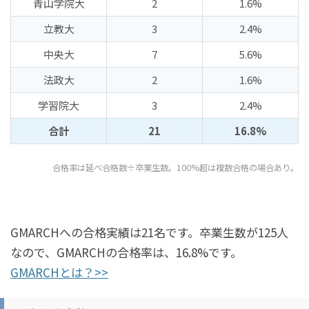
青山学院大
2
1.6%
立教大
3
2.4%
中央大
7
5.6%
法政大
2
1.6%
学習院大
3
2.4%
合計
21
16.8%
合格率は延べ合格数÷卒業生数。100%超は複数合格の場合あり。
GMARCHへの合格実績は21名です。卒業生数が125人
なので、GMARCHの合格率は、16.8%です。
GMARCHとは？>>