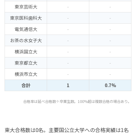
東京芸術大
-
-
東京医科歯科大
-
-
電気通信大
-
-
お茶の水女子大
-
-
横浜国立大
-
-
東京都立大
-
-
横浜市立大
-
-
合計
1
0.7%
合格率は延べ合格数÷卒業生数。100%超は複数合格の場合あり。
東大合格数は0名。主要国公立大学への合格実績は1名