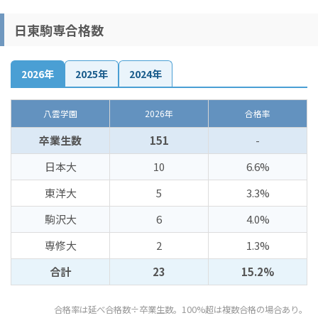
日東駒専合格数
2026年
2025年
2024年
八雲学園
2026年
合格率
卒業生数
151
-
日本大
10
6.6%
東洋大
5
3.3%
駒沢大
6
4.0%
専修大
2
1.3%
合計
23
15.2%
合格率は延べ合格数÷卒業生数。100%超は複数合格の場合あり。