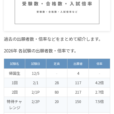
過去の出願者数・倍率などをまとめて紹介します。
2026年 各試験の出願者数・倍率です。
試験名
試験日
定員
出願者
倍率
帰国生
12/5
-
4
-
1回
2/1
28
117
4.2倍
2回
2/1P
80
217
2.7倍
特待チャ
2/2P
20
150
7.5倍
レンジ