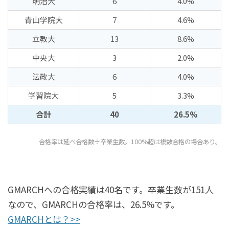
明治大
6
4.0%
青山学院大
7
4.6%
立教大
13
8.6%
中央大
3
2.0%
法政大
6
4.0%
学習院大
5
3.3%
合計
40
26.5%
合格率は延べ合格数÷卒業生数。100%超は複数合格の場合あり。
GMARCHへの合格実績は40名です。卒業生数が151人
なので、GMARCHの合格率は、26.5%です。
GMARCHとは？>>