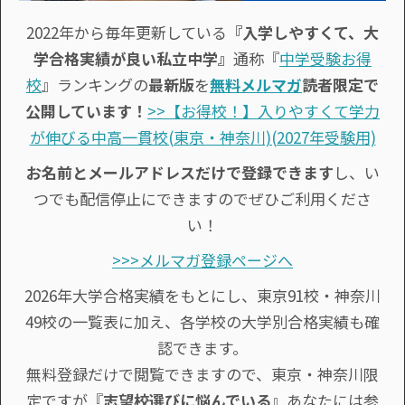
2022年から毎年更新している
『入学しやすくて、大
学合格実績が良い私立中学』
通称『
中学受験お得
校
』ランキングの
最新版
を
無料メルマガ
読者限定で
公開しています！
>>【お得校！】入りやすくて学力
が伸びる中高一貫校(東京・神奈川)(2027年受験用)
お名前とメールアドレスだけで登録できます
し、い
つでも配信停止にできますのでぜひご利用くださ
い！
>>>メルマガ登録ページへ
2026年大学合格実績をもとにし、東京91校・神奈川
49校の一覧表に加え、各学校の大学別合格実績も確
認できます。
無料登録だけで閲覧できますので、東京・神奈川限
定ですが『
志望校選びに悩んでいる
』あなたには参