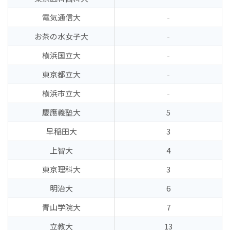
電気通信大
-
お茶の水女子大
-
横浜国立大
-
東京都立大
-
横浜市立大
-
慶應義塾大
5
早稲田大
3
上智大
4
東京理科大
3
明治大
6
青山学院大
7
立教大
13