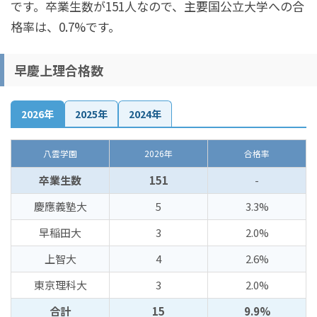
です。卒業生数が151人なので、主要国公立大学への合
格率は、0.7%です。
早慶上理合格数
2026年
2025年
2024年
八雲学園
2026年
合格率
卒業生数
151
-
慶應義塾大
5
3.3%
早稲田大
3
2.0%
上智大
4
2.6%
東京理科大
3
2.0%
合計
15
9.9%