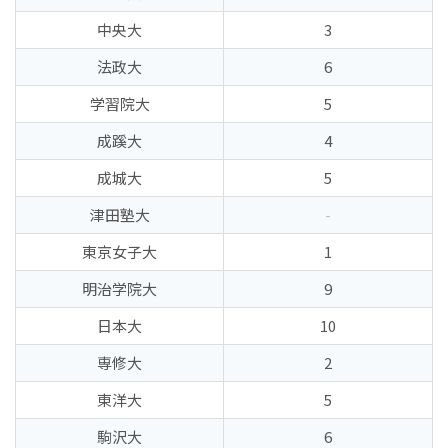
中央大
3
法政大
6
学習院大
5
成蹊大
4
成城大
5
津田塾大
-
東京女子大
1
明治学院大
9
日本大
10
専修大
2
東洋大
5
駒沢大
6