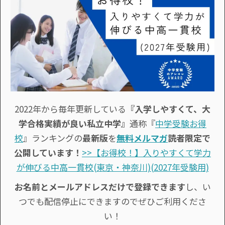
2022年から毎年更新している
『入学しやすくて、大
学合格実績が良い私立中学』
通称『
中学受験お得
校
』ランキングの
最新版
を
無料メルマガ
読者限定で
公開しています！
>>【お得校！】入りやすくて学力
が伸びる中高一貫校(東京・神奈川)(2027年受験用)
お名前とメールアドレスだけで登録できます
し、い
つでも配信停止にできますのでぜひご利用くださ
い！