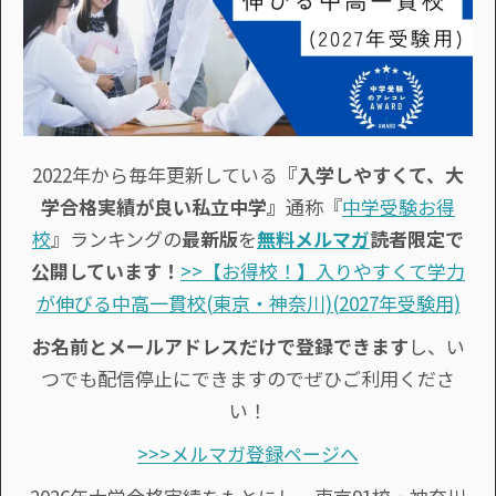
2022年から毎年更新している
『入学しやすくて、大
学合格実績が良い私立中学』
通称『
中学受験お得
校
』ランキングの
最新版
を
無料メルマガ
読者限定で
公開しています！
>>【お得校！】入りやすくて学力
が伸びる中高一貫校(東京・神奈川)(2027年受験用)
お名前とメールアドレスだけで登録できます
し、い
つでも配信停止にできますのでぜひご利用くださ
い！
>>>メルマガ登録ページへ