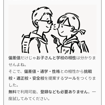
偏差値
だけじゃ
お子さんと学校の相性
は分かりま
せんよね。
そこで、
偏差値・通学・性格
との相性から
挑戦
校・適正校・安全校
を提案する
ツール
をつくりま
した。
無料
で利用可能、
登録なども必要ありません
。一
度試してみてください。