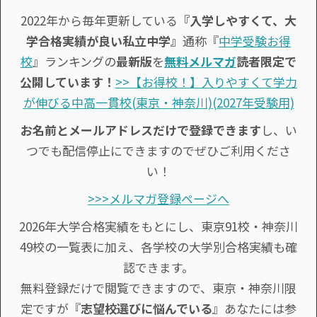
2022年から毎年更新している
『入学しやすくて、大
学合格実績が良い私立中学』
通称『
中学受験お得
校
』ランキングの
最新版
を
無料メルマガ
読者限定で
公開しています！
>>【お得校！】入りやすくて学力
が伸びる中高一貫校(東京・神奈川)(2027年受験用)
お名前とメールアドレスだけで登録できます
し、い
つでも配信停止にできますのでぜひご利用くださ
い！
>>>メルマガ登録ページへ
2026年大学合格実績をもとにし、東京91校・神奈川
49校の一覧表に加え、各学校の大学別合格実績も確
認できます。
無料登録だけで閲覧できますので、東京・神奈川限
定ですが『
志望校選びに悩んでいる
』あなたには参