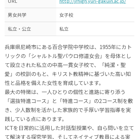
URL
http://jrhigh.yuri-gakuin.ac.jp/
男女共学
女子校
私立・公立
私立
兵庫県尼崎市にある百合学院中学校は、1955年にカト
リックの「シャルトル聖パウロ修道女会」を母体とし
て設立された私立の中高一貫女子校で、「純潔・聖
愛」の校訓のもと、キリスト教精神に基づいた高い知
性と品格を備えた女性を育成しています。
最大の特徴は、一人ひとりの個性と進路に寄り添う
「選抜特進コース」と「特進コース」の2コース制を敷
き、少人数制を活かした家族的で手厚い学習指導を実
践している点にあります。
ICTを日常的に活用した対話型授業や、自ら問いを立て
て解決する探究学習、そしてネイティブ教員による実