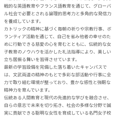
戦的な英語教育やフランス語教育を通じて、グローバ
ル社会で必要とされる論理的思考力と多角的な発信力
を養成しています。
カトリックの精神に基づく毎朝の祈りや宗教行事、ボ
ランティア活動を通じて、自己を省み他者の幸せのた
めに行動できる慈愛の心を育むとともに、伝統的な女
子教育のノウハウを活かした礼法指導により、美しい
立ち居振る舞いを習得させています。
最新の学習設備を完備した落ち着いたキャンパスで
は、文武両道の精神のもとで多彩な部活動や行事に全
力で取り組む環境が整っており、豊かな感性と強靭な
精神力を育んでいます。
伝統ある人間教育と現代の先進的な学びを融合させ、
自らの意志で未来を切り拓き、社会の多様な分野で誠
実に貢献できる聡明な女性を育成している名門女子校