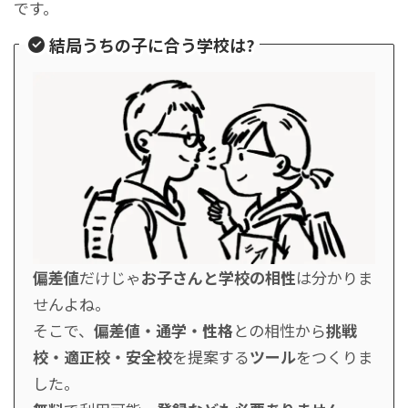
です。
結局うちの子に合う学校は?
偏差値
だけじゃ
お子さんと学校の相性
は分かりま
せんよね。
そこで、
偏差値・通学・性格
との相性から
挑戦
校・適正校・安全校
を提案する
ツール
をつくりま
した。