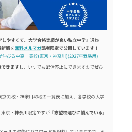
学しやすくて、大学合格実績が良い私立中学』
通称
最新版
を
無料メルマガ
読者限定で公開しています！
伸びる中高一貫校(東京・神奈川)(2027年受験用)
録できます
し、いつでも配信停止にできますのでぜひ
東京91校・神奈川49校の一覧表に加え、各学校の大学
、東京・神奈川限定ですが『
志望校選びに悩んでいる
』
。
のメールの最後にパスワードを記載していますので、そ