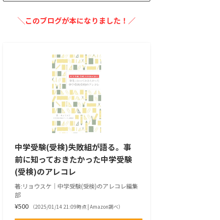
╲このブログが本になりました！／
中学受験(受検)失敗組が語る。事
前に知っておきたかった中学受験
(受検)のアレコレ
著:リョウスケ｜中学受験(受検)のアレコレ編集
部
¥500
（2025/01/14 21:09時点 | Amazon調べ）