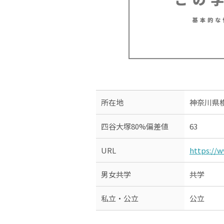
所在地
神奈川県
四谷大塚80%偏差値
63
URL
https://w
男女共学
共学
私立・公立
公立