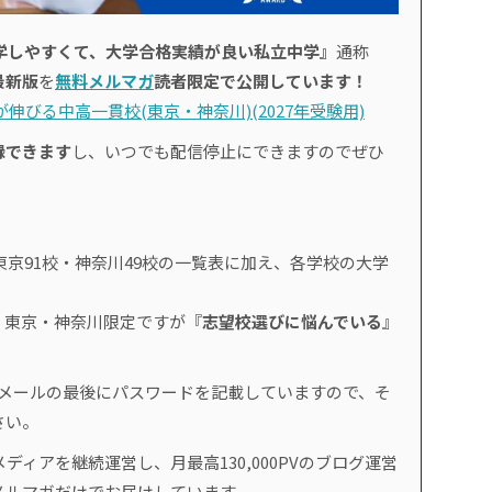
学しやすくて、大学合格実績が良い私立中学』
通称
最新版
を
無料メルマガ
読者限定で公開しています！
伸びる中高一貫校(東京・神奈川)(2027年受験用)
録できます
し、いつでも配信停止にできますのでぜひ
東京91校・神奈川49校の一覧表に加え、各学校の大学
、東京・神奈川限定ですが『
志望校選びに悩んでいる
』
。
のメールの最後にパスワードを記載していますので、そ
さい。
ディアを継続運営し、月最高130,000PVのブログ運営
メルマガだけでお届けしています。