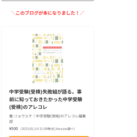
╲このブログが本になりました！／
中学受験(受検)失敗組が語る。事
前に知っておきたかった中学受験
(受検)のアレコレ
著:リョウスケ｜中学受験(受検)のアレコレ編集
部
¥500
（2025/01/14 21:09時点 | Amazon調べ）