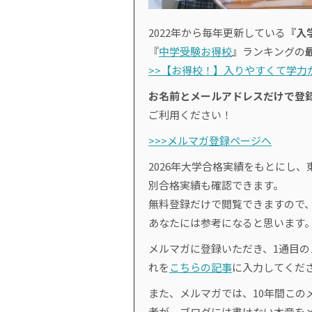
2022年から毎年更新している
『入
『
中学受験お得校
』ランキングの
>>【お得校！】入りやすくて学力が
お名前とメールアドレスだけで登
ご利用ください！
>>>メルマガ登録ページへ
2026年大学合格実績をもとにし、
別合格実績も確認できます。
無料登録だけで閲覧できますので
あなたには参考になると思います
メルマガに登録いただき、1通目
れを
こちらの記事
に入力してくだ
また、メルマガでは、10年間このメ
者が、ブログには書けない本音を