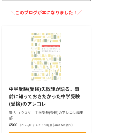
╲このブログが本になりました！／
中学受験(受検)失敗組が語る。事
前に知っておきたかった中学受験
(受検)のアレコレ
著:リョウスケ｜中学受験(受検)のアレコレ編集
部
¥500
（2025/01/14 21:09時点 | Amazon調べ）