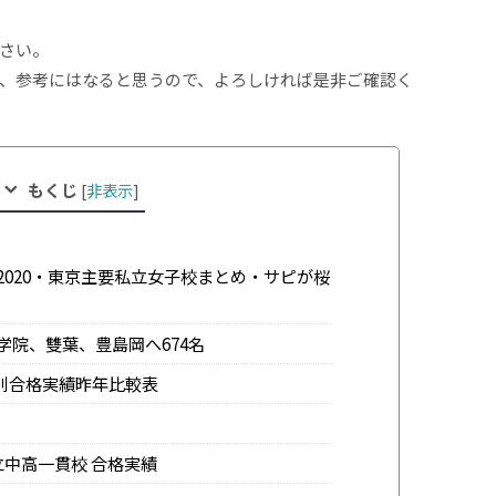
さい。
、参考にはなると思うので、よろしければ是非ご確認く
もくじ
[
非表示
]
2020・東京主要私立女子校まとめ・サピが桜
学院、雙葉、豊島岡へ674名
塾別合格実績昨年比較表
私立中高一貫校 合格実績