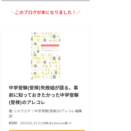
╲このブログが本になりました！／
中学受験(受検)失敗組が語る。事
前に知っておきたかった中学受験
(受検)のアレコレ
著:リョウスケ｜中学受験(受検)のアレコレ編集
部
¥500
（2025/01/14 21:09時点 | Amazon調べ）