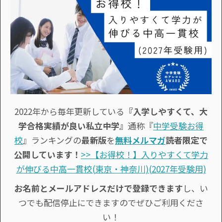
2022年から毎年更新している
『入学しやすくて、大
学合格実績が良い私立中学』
通称『
中学受験お得
校
』ランキングの
最新版
を
無料メルマガ
読者限定で
公開しています！
>>【お得校！】入りやすくて学力
が伸びる中高一貫校(東京・神奈川)(2027年受験用)
お名前とメールアドレスだけで登録できます
し、い
つでも配信停止にできますのでぜひご利用くださ
い！