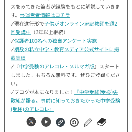
スをみてきた筆者が経験をもとに解説していきま
す。
⇒運営者情報はコチラ
✓現在進行形で
子供がオンライン家庭教師を週2
回受講中
（3年以上継続）
✓
保護者100名への独自アンケート実施
✓
複数の私立中学・教育メディア公式サイトに掲
載実績
✓『
中学受験のアレコレ・メルマガ版
』スタート
しました。もちろん無料です。ぜひご登録くださ
い。
✓ブログが本になりました！
『中学受験(受検)失
敗組が語る。事前に知っておきたかった中学受験
(受検)のアレコレ』