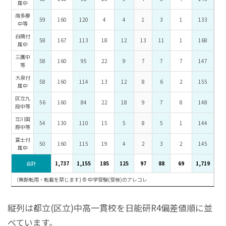
属中
南多摩
59
160
120
4
4
1
3
1
133
中等
白鴎付
58
167
113
18
12
13
11
1
168
属中
三鷹中
58
160
95
22
9
7
7
7
147
等
大泉付
58
160
114
13
12
8
6
2
155
属中
区立九
56
160
84
22
18
9
7
8
148
段中等
立川国
54
130
110
15
5
8
5
1
144
際中等
富士付
50
160
115
19
4
2
3
2
145
属中
合計
1,737
1,155
185
125
97
88
69
1,719
（無断転用・転載を禁じます) © 中学受験(受検)のアレコレ
縦列は都立(区立)中高一貫校を日能研R4偏差値順に並
べています。