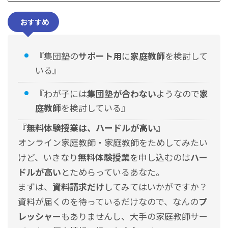
おすすめ
『集団塾の
サポート用
に
家庭教師
を検討して
いる
』
『わが子には
集団塾が合わない
ようなので
家
庭教師
を検討している』
『無料体験授業は、ハードルが高い
』
オンライン家庭教師・家庭教師をためしてみたい
けど、いきなり
無料体験授業
を申し込むのは
ハー
ドルが高い
とためらっているあなた。
まずは、
資料請求だけ
してみてはいかがですか？
資料が届くのを待っているだけなので、なんの
プ
レッシャー
もありませんし、
大手の家庭教師サー