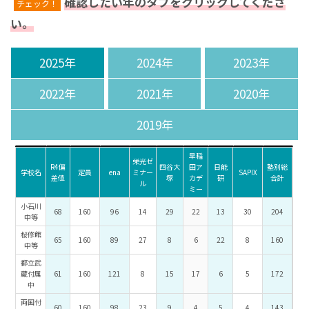
確認したい年のタブをクリックしてくださ
チェック！
い。
2025年
2024年
2023年
2022年
2021年
2020年
2019年
早稲
栄光ゼ
R4偏
四谷大
田ア
日能
塾別総
学校名
定員
ena
ミナー
SAPIX
差値
塚
カデ
研
合計
ル
ミー
小石川
68
160
96
14
29
22
13
30
204
中等
桜修館
65
160
89
27
8
6
22
8
160
中等
都立武
蔵付属
61
160
121
8
15
17
6
5
172
中
両国付
60
160
98
23
9
4
5
4
143