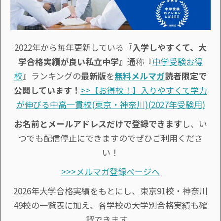
2022年から毎年更新している
『入学しやすくて、大
学合格実績が良い私立中学』
通称『
中学受験お得
校
』ランキングの
最新版
を
無料メルマガ
読者限定で
公開しています！
>>【お得校！】入りやすくて学力
が伸びる中高一貫校(東京・神奈川)(2027年受験用)
お名前とメールアドレスだけで登録できます
し、い
つでも配信停止にできますのでぜひご利用くださ
い！
>>>メルマガ登録ページへ
2026年大学合格実績をもとにし、東京91校・神奈川
49校の一覧表に加え、各学校の大学別合格実績も確
認できます。