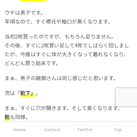
ウチは男子です。
年頃なので、すぐ襟元や袖口が黒くなります。
当初2枚買ったのですが、もちろん足りません。
その後、すぐに2枚買い足して4枚でしばらく回しまし
たが、今度はすぐに体が大きくなって着れなくなり、
どんどん買う始末です。
まぁ、男子の親御さんは同じ感じだと思います。
次は「
靴下」
。
まぁ、すぐに穴が開きます。そして臭くなります。
靴
も同様。
Home
Contact
Twitter
Top
ジャケットやスラックスも成長が早いためすぐに着れ