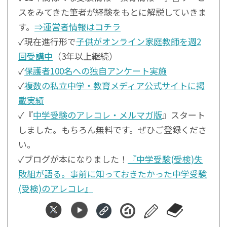
スをみてきた筆者が経験をもとに解説していきま
す。
⇒運営者情報はコチラ
✓現在進行形で
子供がオンライン家庭教師を週2
回受講中
（3年以上継続）
✓
保護者100名への独自アンケート実施
✓
複数の私立中学・教育メディア公式サイトに掲
載実績
✓『
中学受験のアレコレ・メルマガ版
』スタート
しました。もちろん無料です。ぜひご登録くださ
い。
✓ブログが本になりました！
『中学受験(受検)失
敗組が語る。事前に知っておきたかった中学受験
(受検)のアレコレ』