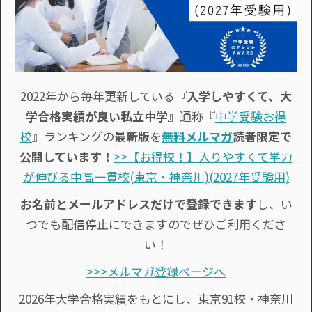
2022年から毎年更新している
『入学しやすくて、大
学合格実績が良い私立中学』
通称『
中学受験お得
校
』ランキングの
最新版
を
無料メルマガ
読者限定で
公開しています！
>>【お得校！】入りやすくて学力
が伸びる中高一貫校(東京・神奈川)(2027年受験用)
お名前とメールアドレスだけで登録できます
し、い
つでも配信停止にできますのでぜひご利用くださ
い！
>>>メルマガ登録ページへ
2026年大学合格実績をもとにし、東京91校・神奈川