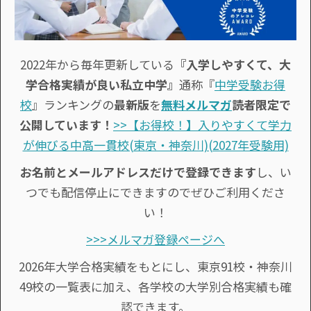
2022年から毎年更新している
『入学しやすくて、大
学合格実績が良い私立中学』
通称『
中学受験お得
校
』ランキングの
最新版
を
無料メルマガ
読者限定で
公開しています！
>>【お得校！】入りやすくて学力
が伸びる中高一貫校(東京・神奈川)(2027年受験用)
お名前とメールアドレスだけで登録できます
し、い
つでも配信停止にできますのでぜひご利用くださ
い！
>>>メルマガ登録ページへ
2026年大学合格実績をもとにし、東京91校・神奈川
49校の一覧表に加え、各学校の大学別合格実績も確
認できます。