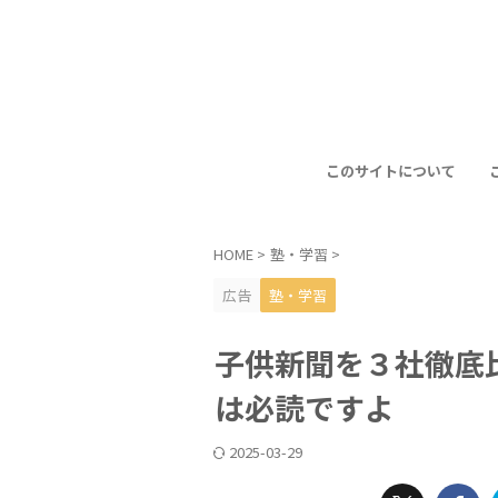
このサイトについて
HOME
>
塾・学習
>
広告
塾・学習
子供新聞を３社徹底
は必読ですよ
2025-03-29