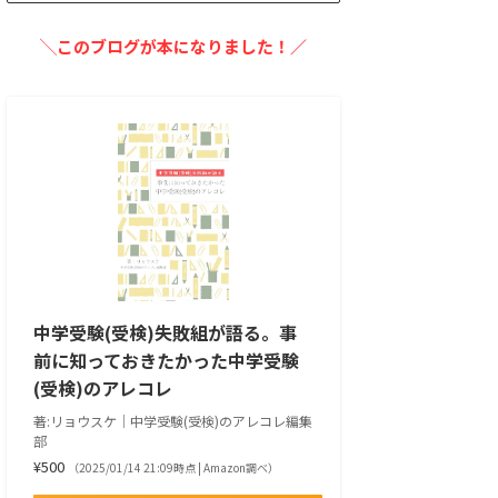
╲このブログが本になりました！／
中学受験(受検)失敗組が語る。事
前に知っておきたかった中学受験
(受検)のアレコレ
著:リョウスケ｜中学受験(受検)のアレコレ編集
部
¥500
（2025/01/14 21:09時点 | Amazon調べ）