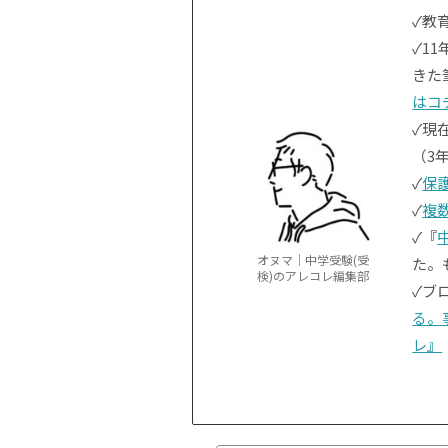
✓教育
✓1
きた
はコ
✓現
（3
✓
保
✓
複
✓『
オヌマ｜中学受験(受
た。
検)のアレコレ編集部
✓ブ
る。
レ』