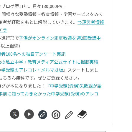
ブログ歴11年。月々130,000PV。
1年間様々な受験情報・教育情報・学習サービスをみて
筆者が経験をもとに解説していきます。
⇒運営者情報
チラ
在進行形で
子供がオンライン家庭教師を週2回受講中
年以上継続）
護者100名への独自アンケート実施
数の私立中学・教育メディア公式サイトに掲載実績
中学受験のアレコレ・メルマガ版
』スタートしまし
もちろん無料です。ぜひご登録ください。
ログが本になりました！
『中学受験(受検)失敗組が語
事前に知っておきたかった中学受験(受検)のアレコ