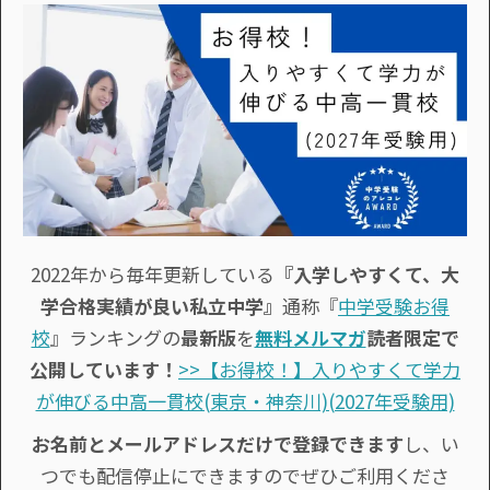
2022年から毎年更新している
『入学しやすくて、大
学合格実績が良い私立中学』
通称『
中学受験お得
校
』ランキングの
最新版
を
無料メルマガ
読者限定で
公開しています！
>>【お得校！】入りやすくて学力
が伸びる中高一貫校(東京・神奈川)(2027年受験用)
お名前とメールアドレスだけで登録できます
し、い
つでも配信停止にできますのでぜひご利用くださ