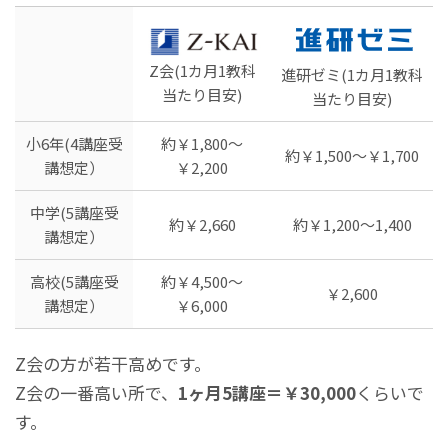
Z会(1カ月1教科
進研ゼミ(1カ月1教科
当たり目安)
当たり目安)
小6年(4講座受
約￥1,800～
約￥1,500～￥1,700
講想定）
￥2,200
中学(5講座受
約￥2,660
約￥1,200～1,400
講想定）
高校(5講座受
約￥4,500～
￥2,600
講想定）
￥6,000
Z会の方が若干高めです。
Z会の一番高い所で、
1ヶ月5講座＝￥30,000
くらいで
す。