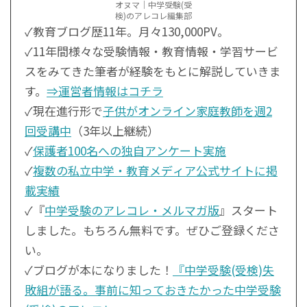
オヌマ｜中学受験(受
検)のアレコレ編集部
✓教育ブログ歴11年。月々130,000PV。
✓11年間様々な受験情報・教育情報・学習サービ
スをみてきた筆者が経験をもとに解説していきま
す。
⇒運営者情報はコチラ
✓現在進行形で
子供がオンライン家庭教師を週2
回受講中
（3年以上継続）
✓
保護者100名への独自アンケート実施
✓
複数の私立中学・教育メディア公式サイトに掲
載実績
✓『
中学受験のアレコレ・メルマガ版
』スタート
しました。もちろん無料です。ぜひご登録くださ
い。
✓ブログが本になりました！
『中学受験(受検)失
敗組が語る。事前に知っておきたかった中学受験