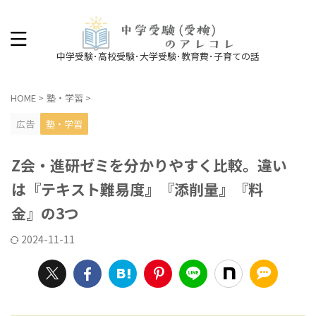
中学受験･高校受験･大学受験･教育費･子育ての話
HOME
>
塾・学習
>
広告
塾・学習
Z会・進研ゼミを分かりやすく比較。違い
は『テキスト難易度』『添削量』『料
金』の3つ
2024-11-11