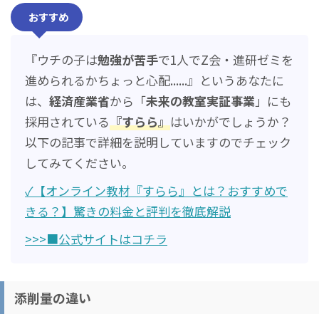
おすすめ
『ウチの子は
勉強が苦手
で1人でZ会・進研ゼミを
進められるかちょっと心配......』というあなたに
は、
経済産業省
から「
未来の教室実証事業
」にも
採用されている
『すらら』
はいかがでしょうか？
以下の記事で詳細を説明していますのでチェック
してみてください。
✓【オンライン教材『すらら』とは？おすすめで
きる？】驚きの料金と評判を徹底解説
>>>■公式サイトはコチラ
添削量の違い