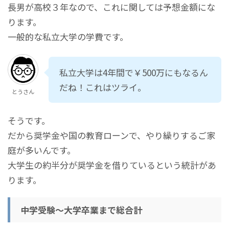
高校総合計
¥3,600,000
大学１年(年間)
¥1,200,000
長男が高校３年なので、これに関しては予想金額にな
ります。
大学２年(年間)
¥1,215,000
一般的な私立大学の学費です。
大学３年(年間)
¥1,215,000
私立大学は4年間で￥500万にもなるん
大学４年(年間)
¥1,255,000
だね！これはツライ。
とうさん
そうです。
だから奨学金や国の教育ローンで、やり繰りするご家
庭が多いんです。
大学生の約半分が奨学金を借りているという統計があ
ります。
中学受験～大学卒業まで総合計