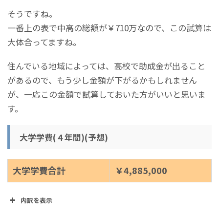
そうですね。
定期代+修学旅行代
¥1,630,000
一番上の表で中高の総額が￥710万なので、この試算は
+弁当代+部活に関わ
大体合ってますね。
る費用（中学分)
住んでいる地域によっては、高校で助成金が出ること
中学総合計
¥4,280,000
があるので、もう少し金額が下がるかもしれません
が、一応この金額で試算しておいた方がいいと思いま
高校１年(年間)
¥650,000
す。
高校２年(年間)
¥650,000
大学学費(４年間)(予想)
高校３年(年間)
¥670,000
大学学費合計
￥4,885,000
定期代+修学旅行代
¥1,630,000
+弁当代+部活に関わ
る費用（高校分)
内訳を表示