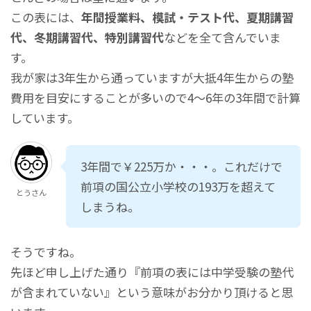
小学５年(年間)
¥700,000
この表には、
年間授業料、模試・テスト代、夏期講習
小学６年(年間)
¥1,100,000
代、冬期講習代、特別講習代
などを全て含んでいま
す。
我が家は3年生から通っていますが大抵4年生からの塾
費用を目安にすることが多いので4～6年の3年間で計算
しています。
3年間で￥225万か・・・。これだけで
前項の国公立小学校の193万を超えて
とうさん
しまうね。
そうですね。
先ほど申し上げた通り『前項の表には中学受験の塾代
が含まれていない』という意味がお分かり頂けると思