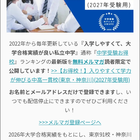
2022年から毎年更新している
『入学しやすくて、大
学合格実績が良い私立中学』
通称『
中学受験お得
校
』ランキングの
最新版
を
無料メルマガ
読者限定で
公開しています！
>>【お得校！】入りやすくて学力
が伸びる中高一貫校(東京・神奈川)(2027年受験用)
お名前とメールアドレスだけで登録できます
し、い
つでも配信停止にできますのでぜひご利用くださ
い！
>>>メルマガ登録ページへ
2026年大学合格実績をもとにし、東京91校・神奈川