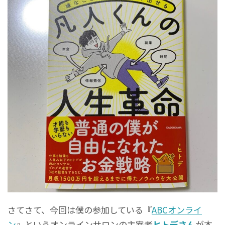
さてさて、今回は僕の参加している『
ABCオンライ
ン
』というオンラインサロンの主宰者
ヒトデさん
が本