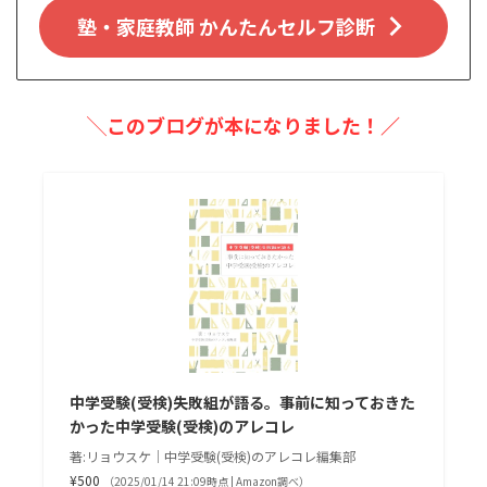
塾・家庭教師 かんたんセルフ診断
╲このブログが本になりました！／
中学受験(受検)失敗組が語る。事前に知っておきた
かった中学受験(受検)のアレコレ
著:リョウスケ｜中学受験(受検)のアレコレ編集部
¥500
（2025/01/14 21:09時点 | Amazon調べ）