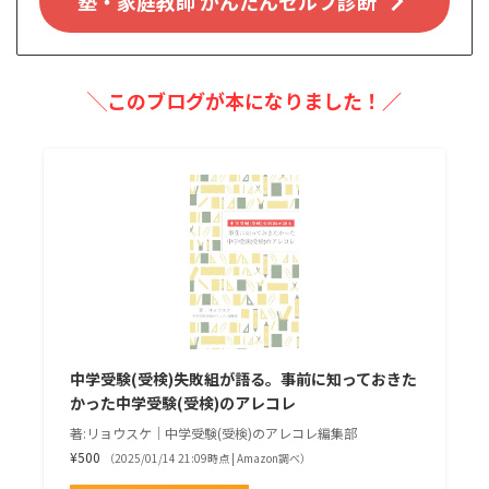
塾・家庭教師 かんたんセルフ診断
╲このブログが本になりました！／
中学受験(受検)失敗組が語る。事前に知っておきた
かった中学受験(受検)のアレコレ
著:リョウスケ｜中学受験(受検)のアレコレ編集部
¥500
（2025/01/14 21:09時点 | Amazon調べ）