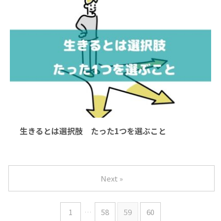
2022/3/8
生きるとは選択肢 たった1つを選ぶこと
Next »
1
…
58
59
60