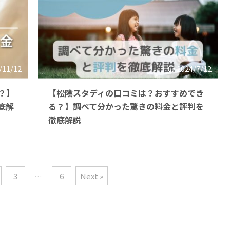
/11/12
2024/7/12
？】
【松陰スタディの口コミは？おすすめでき
底解
る？】調べて分かった驚きの料金と評判を
徹底解説
3
…
6
Next »