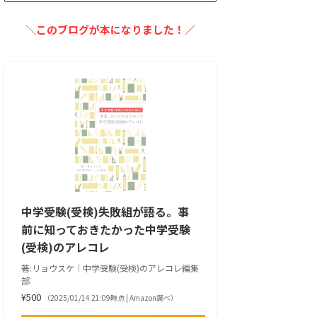
╲このブログが本になりました！／
中学受験(受検)失敗組が語る。事
前に知っておきたかった中学受験
(受検)のアレコレ
著:リョウスケ｜中学受験(受検)のアレコレ編集
部
¥500
（2025/01/14 21:09時点 | Amazon調べ）