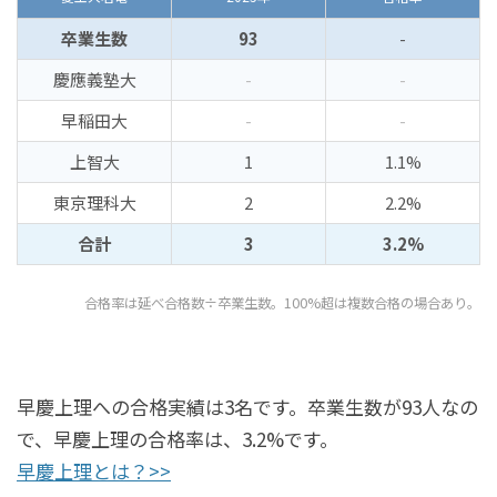
卒業生数
93
-
慶應義塾大
-
-
早稲田大
-
-
上智大
1
1.1%
東京理科大
2
2.2%
合計
3
3.2%
合格率は延べ合格数÷卒業生数。100%超は複数合格の場合あり。
早慶上理への合格実績は3名です。卒業生数が93人なの
で、早慶上理の合格率は、3.2%です。
早慶上理とは？>>