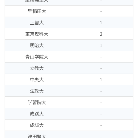
早稲田大
-
上智大
1
東京理科大
2
明治大
1
青山学院大
-
立教大
-
中央大
1
法政大
-
学習院大
-
成蹊大
-
成城大
-
津田塾大
-