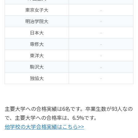
東京女子大
-
明治学院大
-
日本大
-
専修大
-
東洋大
-
駒沢大
-
独協大
-
主要大学への合格実績は6名です。卒業生数が93人なの
で、主要大学への合格率は、6.5%です。
他学校の大学合格実績はこちら>>