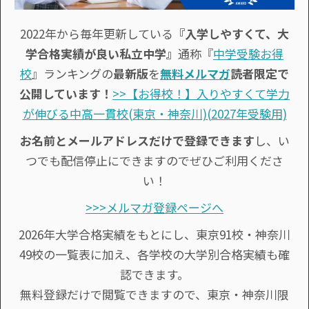
2022年から毎年更新している
『入学しやすくて、大
学合格実績が良い私立中学』
通称『
中学受験お得
校
』ランキングの
最新版
を
無料メルマガ
読者限定で
公開しています！
>>【お得校！】入りやすくて学力
が伸びる中高一貫校(東京・神奈川)(2027年受験用)
お名前とメールアドレスだけで登録できます
し、い
つでも配信停止にできますのでぜひご利用くださ
い！
>>>メルマガ登録ページへ
2026年大学合格実績をもとにし、東京91校・神奈川
49校の一覧表に加え、各学校の大学別合格実績も確
認できます。
無料登録だけで閲覧できますので、東京・神奈川限