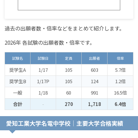
過去の出願者数・倍率などをまとめて紹介します。
2026年 各試験の出願者数・倍率です。
試験名
試験日
定員
出願者
倍率
奨学生A
1/17
105
603
5.7倍
奨学生B
1/17P
105
124
1.2倍
一般
1/18
60
991
16.5倍
合計
-
270
1,718
6.4倍
愛知工業大学名電中学校｜主要大学合格実績