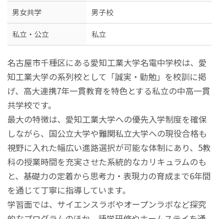
男女共学
男子校
私立・公立
私立
名古屋市千種区にある愛知工業大学名電中学校は、愛
知工業大学の系列校として「誠実・勤勉」を校訓に掲
げ、高大連携7年一貫教育を特色とする私立の中高一貫
共学校です。
最大の特徴は、愛知工業大学への優先入学制度を確保
しながら、国公立大学や難関私立大学への現役合格も
視野に入れた幅広い進路選択が可能な体制にあり、5教
科の授業時間を充実させた系統的なカリキュラムのも
と、基礎力の定着から思考力・表現力の育成まで6年間
を通じて丁寧に指導しています。
学習面では、サイエンスラボやオープンラボなど探究
的なプログラムのほか、語学研修やホームステイを通