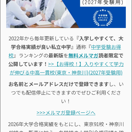
2022年から毎年更新している
『入学しやすくて、大
学合格実績が良い私立中学』
通称『
中学受験お得
校
』ランキングの
最新版
を
無料メルマガ
読者限定で
公開しています！
>>【お得校！】入りやすくて学力
が伸びる中高一貫校(東京・神奈川)(2027年受験用)
お名前とメールアドレスだけで登録できます
し、い
つでも配信停止にできますのでぜひご利用くださ
い！
>>>メルマガ登録ページへ
2026年大学合格実績をもとにし、東京91校・神奈川