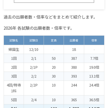
過去の出願者数・倍率などをまとめて紹介します。
2026年 各試験の出願者数・倍率です。
試験名
試験日
定員
出願者
倍率
帰国生
12/10
-
18
-
1回
2/1
50
387
7.7倍
2回
2/1P
20
380
19.0倍
3回
2/2
30
393
13.1倍
4回/特待
2/2P
10
244
24.4倍
1科
5回
2/4
10
365
36.5倍