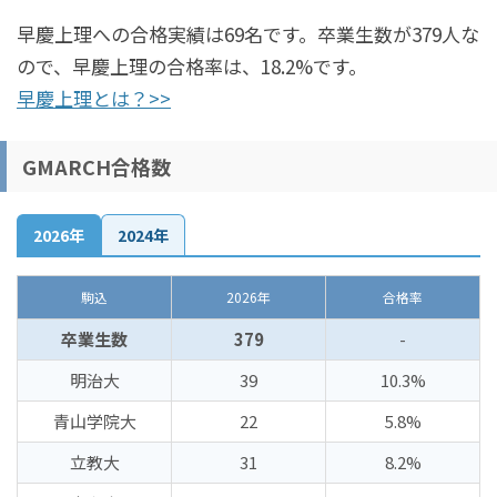
早慶上理への合格実績は69名です。卒業生数が379人な
ので、早慶上理の合格率は、18.2%です。
早慶上理とは？>>
GMARCH合格数
2026年
2024年
駒込
2026年
合格率
卒業生数
379
-
明治大
39
10.3%
青山学院大
22
5.8%
立教大
31
8.2%