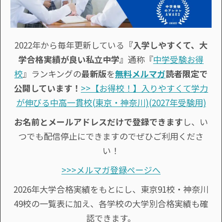
2022年から毎年更新している
『入学しやすくて、大
学合格実績が良い私立中学』
通称『
中学受験お得
校
』ランキングの
最新版
を
無料メルマガ
読者限定で
公開しています！
>>【お得校！】入りやすくて学力
が伸びる中高一貫校(東京・神奈川)(2027年受験用)
お名前とメールアドレスだけで登録できます
し、い
つでも配信停止にできますのでぜひご利用くださ
い！
>>>メルマガ登録ページへ
2026年大学合格実績をもとにし、東京91校・神奈川
49校の一覧表に加え、各学校の大学別合格実績も確
認できます。