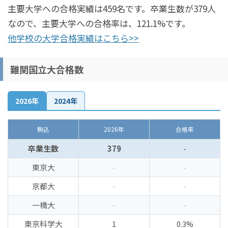
主要大学への合格実績は459名です。卒業生数が379人
なので、主要大学への合格率は、121.1%です。
他学校の大学合格実績はこちら>>
難関国立大合格数
2026年
2024年
駒込
2026年
合格率
卒業生数
379
-
東京大
-
-
京都大
-
-
一橋大
-
-
東京科学大
1
0.3%