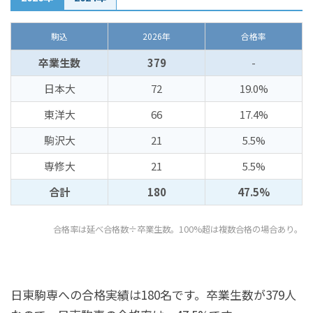
駒込
2026年
合格率
卒業生数
379
-
日本大
72
19.0%
東洋大
66
17.4%
駒沢大
21
5.5%
専修大
21
5.5%
合計
180
47.5%
合格率は延べ合格数÷卒業生数。100%超は複数合格の場合あり。
日東駒専への合格実績は180名です。卒業生数が379人