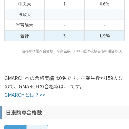
中央大
1
0.6%
法政大
-
-
学習院大
-
-
合計
3
1.9%
合格率は延べ合格数÷卒業生数。100%超は複数合格の場合あり。
GMARCHへの合格実績は0名です。卒業生数が159人な
ので、GMARCHの合格率は、-です。
GMARCHとは？>>
日東駒専合格数