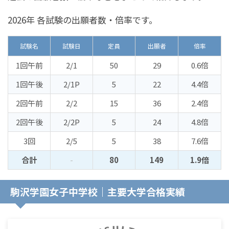
2026年 各試験の出願者数・倍率です。
試験名
試験日
定員
出願者
倍率
1回午前
2/1
50
29
0.6倍
1回午後
2/1P
5
22
4.4倍
2回午前
2/2
15
36
2.4倍
2回午後
2/2P
5
24
4.8倍
3回
2/5
5
38
7.6倍
合計
-
80
149
1.9倍
駒沢学園女子中学校｜主要大学合格実績