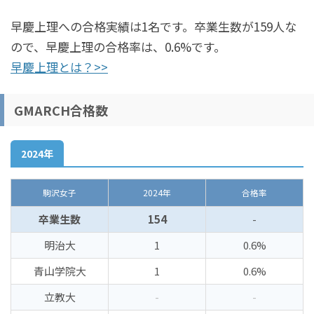
早慶上理への合格実績は1名です。卒業生数が159人な
ので、早慶上理の合格率は、0.6%です。
早慶上理とは？>>
GMARCH合格数
2024年
駒沢女子
2024年
合格率
卒業生数
154
-
明治大
1
0.6%
青山学院大
1
0.6%
立教大
-
-