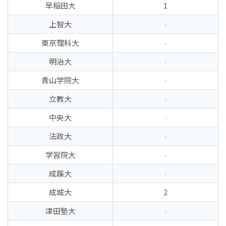
早稲田大
1
上智大
-
東京理科大
-
明治大
-
青山学院大
-
立教大
-
中央大
-
法政大
-
学習院大
-
成蹊大
-
成城大
2
津田塾大
-