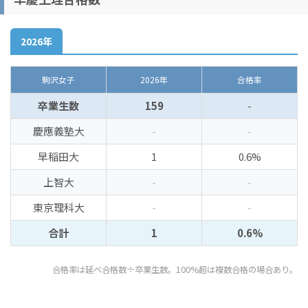
2026年
駒沢女子
2026年
合格率
卒業生数
159
-
慶應義塾大
-
-
早稲田大
1
0.6%
上智大
-
-
東京理科大
-
-
合計
1
0.6%
合格率は延べ合格数÷卒業生数。100%超は複数合格の場合あり。