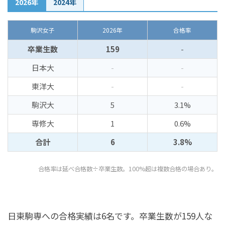
2026年
2024年
駒沢女子
2026年
合格率
卒業生数
159
-
日本大
-
-
東洋大
-
-
駒沢大
5
3.1%
専修大
1
0.6%
合計
6
3.8%
合格率は延べ合格数÷卒業生数。100%超は複数合格の場合あり。
日東駒専への合格実績は6名です。卒業生数が159人な