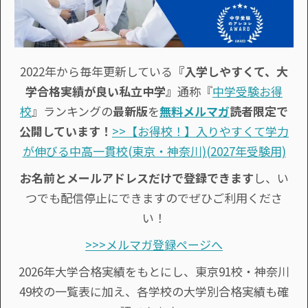
2022年から毎年更新している
『入学しやすくて、大
学合格実績が良い私立中学』
通称『
中学受験お得
校
』ランキングの
最新版
を
無料メルマガ
読者限定で
公開しています！
>>【お得校！】入りやすくて学力
が伸びる中高一貫校(東京・神奈川)(2027年受験用)
お名前とメールアドレスだけで登録できます
し、い
つでも配信停止にできますのでぜひご利用くださ
い！
>>>メルマガ登録ページへ
2026年大学合格実績をもとにし、東京91校・神奈川
49校の一覧表に加え、各学校の大学別合格実績も確