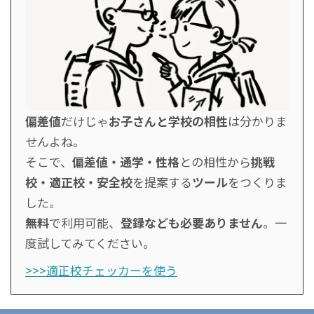
偏差値
だけじゃ
お子さんと学校の相性
は分かりま
せんよね。
そこで、
偏差値・通学・性格
との相性から
挑戦
校・適正校・安全校
を提案する
ツール
をつくりま
した。
無料
で利用可能、
登録なども必要ありません
。一
度試してみてください。
>>>適正校チェッカーを使う