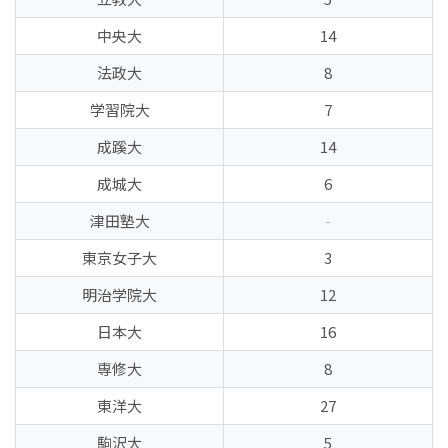
中央大
14
法政大
8
学習院大
7
成蹊大
14
成城大
6
津田塾大
-
東京女子大
3
明治学院大
12
日本大
16
専修大
8
東洋大
27
駒沢大
5