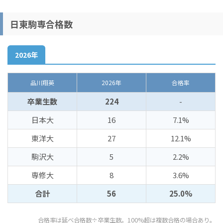
日東駒専合格数
2026年
品川翔英
2026年
合格率
卒業生数
224
-
日本大
16
7.1%
東洋大
27
12.1%
駒沢大
5
2.2%
専修大
8
3.6%
合計
56
25.0%
合格率は延べ合格数÷卒業生数。100%超は複数合格の場合あり。