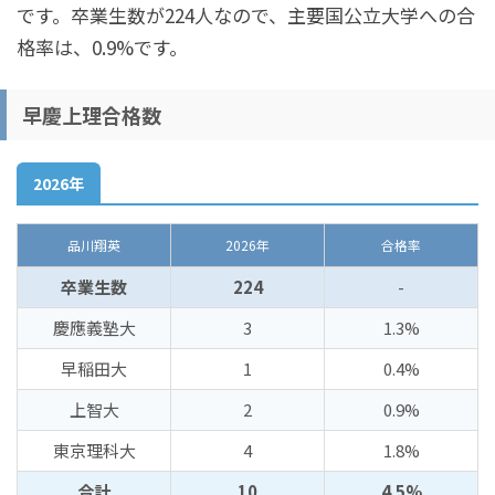
です。卒業生数が224人なので、主要国公立大学への合
格率は、0.9%です。
早慶上理合格数
2026年
品川翔英
2026年
合格率
卒業生数
224
-
慶應義塾大
3
1.3%
早稲田大
1
0.4%
上智大
2
0.9%
東京理科大
4
1.8%
合計
10
4.5%