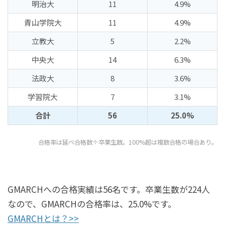
明治大
11
4.9%
青山学院大
11
4.9%
立教大
5
2.2%
中央大
14
6.3%
法政大
8
3.6%
学習院大
7
3.1%
合計
56
25.0%
合格率は延べ合格数÷卒業生数。100%超は複数合格の場合あり。
GMARCHへの合格実績は56名です。卒業生数が224人
なので、GMARCHの合格率は、25.0%です。
GMARCHとは？>>