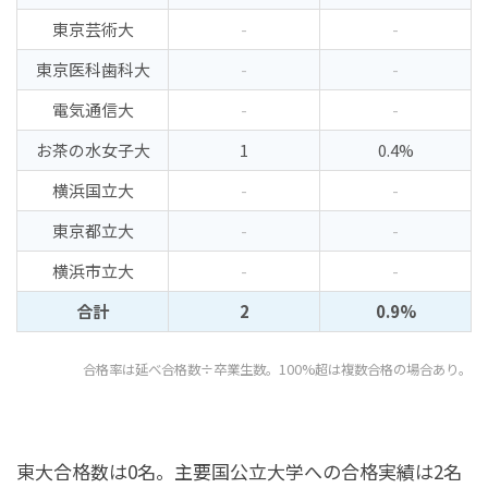
東京芸術大
-
-
東京医科歯科大
-
-
電気通信大
-
-
お茶の水女子大
1
0.4%
横浜国立大
-
-
東京都立大
-
-
横浜市立大
-
-
合計
2
0.9%
合格率は延べ合格数÷卒業生数。100%超は複数合格の場合あり。
東大合格数は0名。主要国公立大学への合格実績は2名