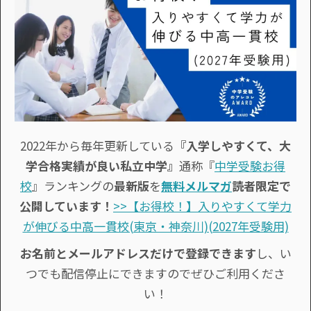
2022年から毎年更新している
『入学しやすくて、大
学合格実績が良い私立中学』
通称『
中学受験お得
校
』ランキングの
最新版
を
無料メルマガ
読者限定で
公開しています！
>>【お得校！】入りやすくて学力
が伸びる中高一貫校(東京・神奈川)(2027年受験用)
お名前とメールアドレスだけで登録できます
し、い
つでも配信停止にできますのでぜひご利用くださ
い！