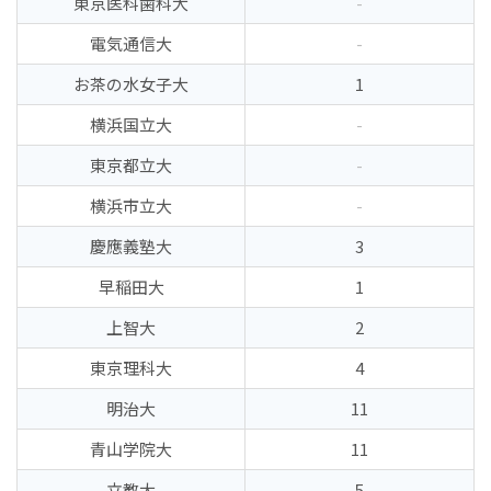
東京医科歯科大
-
電気通信大
-
お茶の水女子大
1
横浜国立大
-
東京都立大
-
横浜市立大
-
慶應義塾大
3
早稲田大
1
上智大
2
東京理科大
4
明治大
11
青山学院大
11
立教大
5