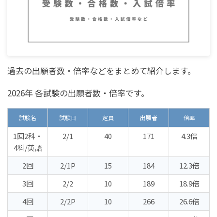
過去の出願者数・倍率などをまとめて紹介します。
2026年 各試験の出願者数・倍率です。
試験名
試験日
定員
出願者
倍率
1回2科・
2/1
40
171
4.3倍
4科/英語
2回
2/1P
15
184
12.3倍
3回
2/2
10
189
18.9倍
4回
2/2P
10
266
26.6倍