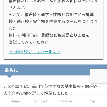
偏差値
だけじゃ
お子さんと学校の相性
は分かりま
せんよね。
そこで、
偏差値・通学・性格
との相性から
挑戦
校・適正校・安全校
を提案する
ツール
をつくりま
した。
無料
で利用可能、
登録なども必要ありません
。一
度試してみてください。
>>>適正校チェッカーを使う
最後に
この記事では、品川翔英中学校の基本情報・偏差値・
大学合格実績を詳しく解説しました。
Home
Contact
Twitter
Top
このサイトでは、数多くの中高一貫校の詳細情報を掲