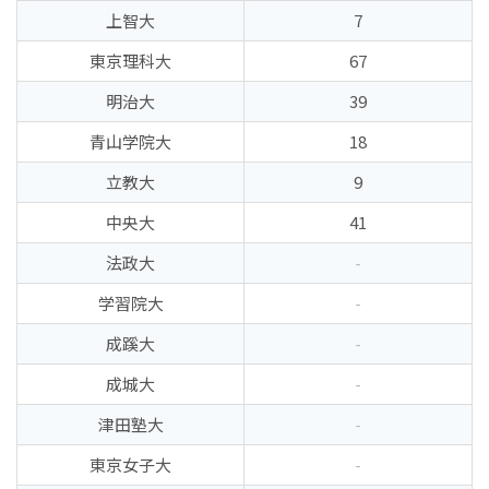
上智大
7
東京理科大
67
明治大
39
青山学院大
18
立教大
9
中央大
41
法政大
-
学習院大
-
成蹊大
-
成城大
-
津田塾大
-
東京女子大
-