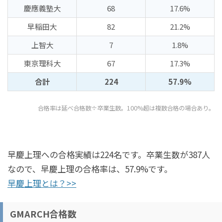
慶應義塾大
68
17.6%
早稲田大
82
21.2%
上智大
7
1.8%
東京理科大
67
17.3%
合計
224
57.9%
合格率は延べ合格数÷卒業生数。100%超は複数合格の場合あり。
早慶上理への合格実績は224名です。卒業生数が387人
なので、早慶上理の合格率は、57.9%です。
早慶上理とは？>>
GMARCH合格数