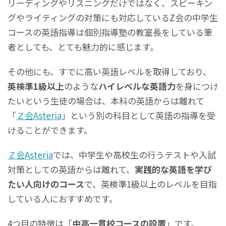
リーディングやリスニングだけではなく、スピーキン
グやライティングの対策にも対応しているZ会の中学生
コースの英語指導は個別指導塾の教室長をしている筆
者としても、とても魅力的に感じます。
その他にも、すでに高い英語レベルを取得しており、
英検準1級以上
のような
ハイレベルな英語力
を身につけ
たいという生徒の場合は、本科の英語からは離れて
「
Ｚ会Asteria
」という別の科目として英語の指導を受
けることができます。
Ｚ会Asteria
では、中学生や高校生の行うテストや入試
対策としての英語からは離れて、
実践的な英語を学び
たい人向けのコース
で、英検準1級以上のレベルを目指
している人におすすめです。
4つ目の特徴は「
中高一貫校コースの設置
」です。