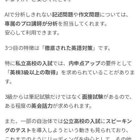
AIで分析しきれない
記述問題
や
作文問題
については、
専属のプロ講師が分析
を担当してくれます。
安心して利用できます。
3つ目の特徴は「
徹底された英語対策
」です。
特に
私立高校の入試
では、
内申点アップ
の要件として
「
英検3級以上の取得」
を求められていることがありま
す。
3級からは筆記試験だけではなく
面接試験
があるので、
ある程度の
英会話力
が求められます。
また、一部の自治体では
公立高校の入試
に
スピーキン
グのテスト
を導入しようという動きも見られており、
これまでのようにリーディングを中心として、その他