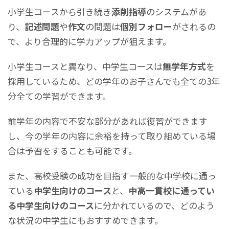
小学生コースから引き続き
添削指導
のシステムがあ
り、
記述問題
や
作文
の問題は
個別フォロー
がされるの
で、より合理的に学力アップが狙えます。
小学生コースと異なり、中学生コースは
無学年方式
を
採用しているため、どの学年のお子さんでも全ての3年
分全ての学習ができます。
前学年の内容で不安な部分があれば復習ができます
し、今の学年の内容に余裕を持って取り組めている場
合は予習をすることも可能です。
また、高校受験の成功を目指す一般的な中学校に通っ
ている
中学生向けのコース
と、
中高一貫校に通ってい
る中学生向けのコース
に分かれているので、どのよう
な状況の中学生にもおすすめできます。