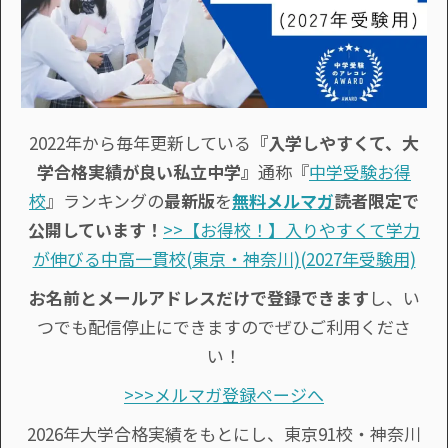
2022年から毎年更新している
『入学しやすくて、大
学合格実績が良い私立中学』
通称『
中学受験お得
校
』ランキングの
最新版
を
無料メルマガ
読者限定で
公開しています！
>>【お得校！】入りやすくて学力
が伸びる中高一貫校(東京・神奈川)(2027年受験用)
お名前とメールアドレスだけで登録できます
し、い
つでも配信停止にできますのでぜひご利用くださ
い！
>>>メルマガ登録ページへ
2026年大学合格実績をもとにし、東京91校・神奈川