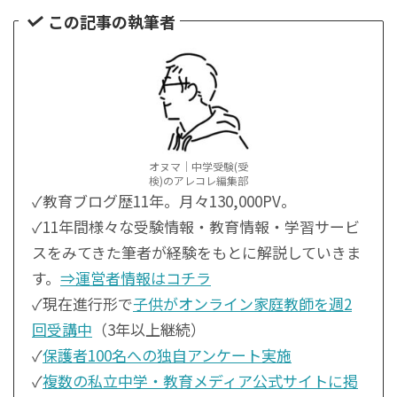
この記事の執筆者
オヌマ｜中学受験(受
検)のアレコレ編集部
✓教育ブログ歴11年。月々130,000PV。
✓11年間様々な受験情報・教育情報・学習サービ
スをみてきた筆者が経験をもとに解説していきま
す。
⇒運営者情報はコチラ
✓現在進行形で
子供がオンライン家庭教師を週2
回受講中
（3年以上継続）
✓
保護者100名への独自アンケート実施
✓
複数の私立中学・教育メディア公式サイトに掲