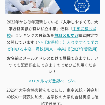
2022年から毎年更新している
『入学しやすくて、大
学合格実績が良い私立中学』
通称『
中学受験お得
校
』ランキングの
最新版
を
無料メルマガ
読者限定で
公開しています！
>>【お得校！】入りやすくて学力
が伸びる中高一貫校(東京・神奈川)(2027年受験用)
お名前とメールアドレスだけで登録できます
し、い
つでも配信停止にできますのでぜひご利用くださ
い！
>>>メルマガ登録ページへ
2026年大学合格実績をもとにし、東京91校・神奈川
49校の一覧表に加え、各学校の大学別合格実績も確
認できます。