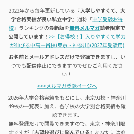
2022年から毎年更新している
『入学しやすくて、大
学合格実績が良い私立中学』
通称『
中学受験お得
校
』ランキングの
最新版
を
無料メルマガ
読者限定で
公開しています！
>>【お得校！】入りやすくて学力
が伸びる中高一貫校(東京・神奈川)(2027年受験用)
お名前とメールアドレスだけで登録できます
し、い
つでも配信停止にできますのでぜひご利用くださ
い！
>>>メルマガ登録ページへ
2026年大学合格実績をもとにし、東京91校・神奈川
49校の一覧表に加え、各学校の大学別合格実績も確
認できます。
無料登録だけで閲覧できますので、東京・神奈川限
定ですが『
志望校選びに悩んでいる
』あなたには参