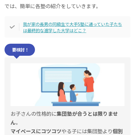
では、簡単に各塾の紹介をしていきます。
我が家の長男の同級生で大手5塾に通っていた子たち
は最終的な進学した大学はどこ？
要検討！
お子さんの性格的に
集団塾が合うとは限りませ
ん
。
マイペースにコツコツ
やる子には集団塾より
個別