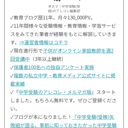
オヌマ｜中学受験(受
検)のアレコレ編集部
✓教育ブログ歴11年。月々130,000PV。
✓11年間様々な受験情報・教育情報・学習サービ
スをみてきた筆者が経験をもとに解説していきま
す。
⇒運営者情報はコチラ
✓現在進行形で
子供がオンライン家庭教師を週2
回受講中
（3年以上継続）
✓
保護者100名への独自アンケート実施
✓
複数の私立中学・教育メディア公式サイトに掲
載実績
✓『
中学受験のアレコレ・メルマガ版
』スタート
しました。もちろん無料です。ぜひご登録くださ
い。
✓ブログが本になりました！
『中学受験(受検)失
敗組が語る。事前に知っておきたかった中学受験