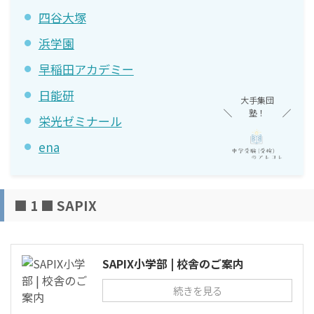
四谷大塚
浜学園
早稲田アカデミー
日能研
大手集団
塾！
栄光ゼミナール
ena
■ 1 ■ SAPIX
SAPIX小学部 | 校舎のご案内
続きを見る