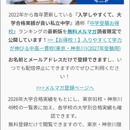
2022年から毎年更新している
『入学しやすくて、大
学合格実績が良い私立中学』
通称『
中学受験お得
校
』ランキングの
最新版
を
無料メルマガ
読者限定で
公開しています！
>>【お得校！】入りやすくて学力
が伸びる中高一貫校(東京・神奈川)(2027年受験用)
お名前とメールアドレスだけで登録できます
し、い
つでも配信停止にできますのでぜひご利用くださ
い！
>>>メルマガ登録ページへ
2026年大学合格実績をもとにし、東京91校・神奈川
49校の一覧表に加え、各学校の大学別合格実績も確
認できます。
無料登録だけで閲覧できますので、東京・神奈川限