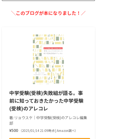
╲このブログが本になりました！／
中学受験(受検)失敗組が語る。事
前に知っておきたかった中学受験
(受検)のアレコレ
著:リョウスケ｜中学受験(受検)のアレコレ編集
部
¥500
（2025/01/14 21:09時点 | Amazon調べ）