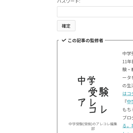
パスワード:
この記事の監修者
中学
11
験・
ータ
の生
はコ
『
中
もち
ブロ
中学受験(受検)のアレコレ編集
る。
部