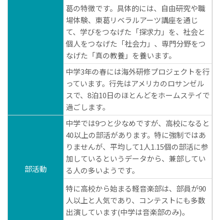
葛の特徴です。具体的には、自由研究や職
場体験、東葛リベラルアーツ講座を通じ
て、学びをつなげた「探求力」を、社会と
個人をつなげた「社会力」、専門分野をつ
なげた「真の教養」を養います。
中学3年の春には海外研修プロジェクトを行
っています。行先はアメリカのロサンゼル
スで、8泊10日のほとんどをホームステイで
過ごします。
中学では9つと少なめですが、高校になると
40以上の部活があります。特に強制ではあ
りませんが、平均して1人1.15個の部活に参
加しているというデータから、兼部してい
部活動
る人の多いようです。
特に高校から始まる軽音楽部は、部員が90
人以上と人気であり、コンテストにも多数
出演しています(中学は音楽部のみ)。