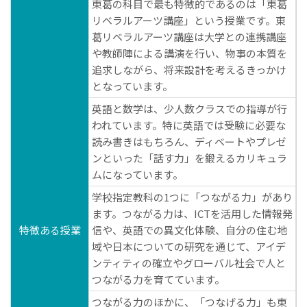
東葛の科目で最も特徴的であるのは「東葛
リベラルアーツ講座」という授業です。東
葛リベラルアーツ講座は大学との連携講座
や教師陣による講演を行い、物事の本質を
追求しながら、将来設計を考えるきっかけ
となっています。
英語と数学は、少人数クラスでの指導が行
われています。特に英語では受験に必要な
読み書きはもちろん、ディベートやプレゼ
ンといった「話す力」を鍛えるカリキュラ
ムになっています。
学校指定教科の1つに「つながる力」があり
ます。つながる力は、ICTを活用した情報発
特徴ある授業
信や、英語での異文化体験、自分の住む地
域や日本についての研究を通じて、アイデ
ンティティの確立やグローバル社会で人と
つながる力を育てています。
つながる力のほかに、「つなげる力」も東