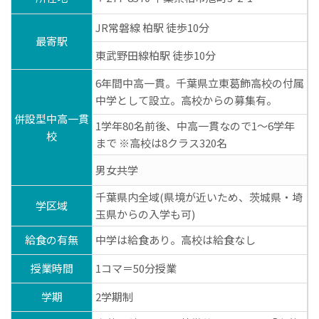
JR常磐線 柏駅 徒歩10分
最寄駅
東武野田線柏駅 徒歩10分
6年間中高一貫。千葉県立東葛飾高校の付属
中学として設立。高校からの募集有。
併設型中高一貫
1学年80名前後、中高一貫なので1～6学年
校
まで ※高校は8クラス320名
男女共学
千葉県内全域(県境が近いため、茨城県・埼
学区域
玉県からの入学も可)
給食の有無
中学は給食あり。高校は給食なし
授業時間
1コマ＝50分授業
学期
2学期制