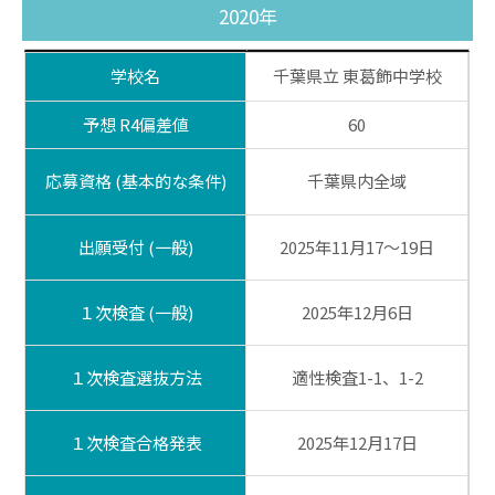
2020年
学校名
千葉県立 東葛飾中学校
予想 R4偏差値
60
応募資格 (基本的な条件)
千葉県内全域
出願受付 (一般)
2025年11月17～19日
１次検査 (一般)
2025年12月6日
１次検査選抜方法
適性検査1-1、1-2
１次検査合格発表
2025年12月17日