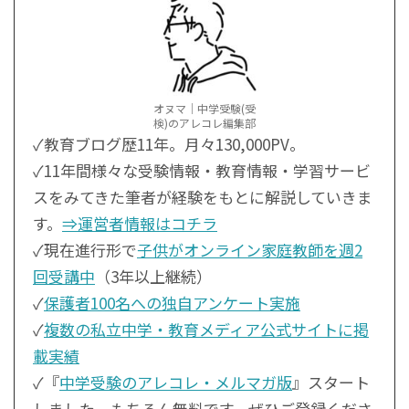
オヌマ｜中学受験(受
検)のアレコレ編集部
✓教育ブログ歴11年。月々130,000PV。
✓11年間様々な受験情報・教育情報・学習サービ
スをみてきた筆者が経験をもとに解説していきま
す。
⇒運営者情報はコチラ
✓現在進行形で
子供がオンライン家庭教師を週2
回受講中
（3年以上継続）
✓
保護者100名への独自アンケート実施
✓
複数の私立中学・教育メディア公式サイトに掲
載実績
✓『
中学受験のアレコレ・メルマガ版
』スタート
しました。もちろん無料です。ぜひご登録くださ