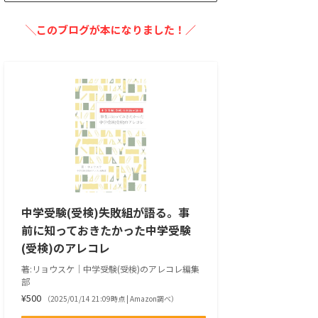
╲このブログが本になりました！／
中学受験(受検)失敗組が語る。事
前に知っておきたかった中学受験
(受検)のアレコレ
著:リョウスケ｜中学受験(受検)のアレコレ編集
部
¥500
（2025/01/14 21:09時点 | Amazon調べ）